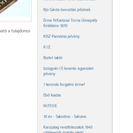
Ifjú Gárda beosztási jelzések
Érme N.Kanizsai Torna Ünnepély
Emlékére 1870
ható a tulajdonos
KISZ Pannónia jelvény
K.I.E.
Bszkrt tabló
Izzógyári (?) levente egyesület
jelvény
1 koronás forgalmi érme?
Első kiadás
M.F.F.O.E.
10 év - Sabotino - Salcano
Karszalag rendfokozatok 1945
októbertől digitális tabló