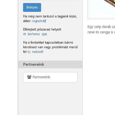
Belépés
Ha még nem tartozol a tagjaink közé,
akkor
regisztrálj
!
Egy szép darab sz
Elfelejtett jelszavad helyett
neve és rangja is
itt kérhetsz újat
.
Ha a fentiekkel kapcsolatban bármi
kérdésed van vagy problémád merül
fel
írj nekünk
!
Partnereink
Partnereink