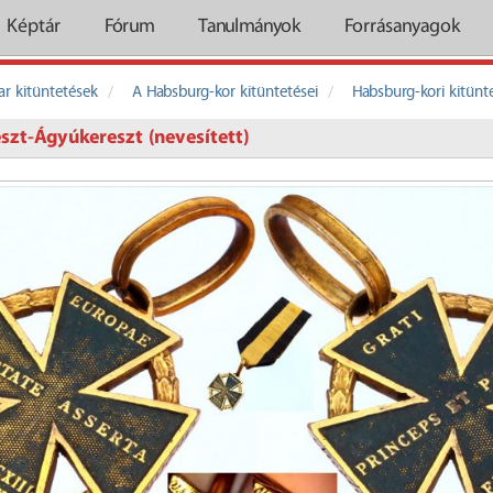
Képtár
Fórum
Tanulmányok
Forrásanyagok
r kitüntetések
A Habsburg-kor kitüntetései
Habsburg-kori kitünt
szt-Ágyúkereszt (nevesített)