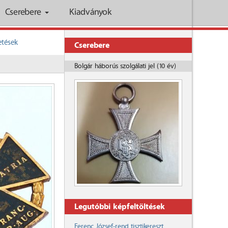
Cserebere
Kiadványok
etések
Cserebere
Bolgár háborús szolgálati jel (10 év)
Legutóbbi képfeltöltések
Ferenc József-rend tisztikereszt