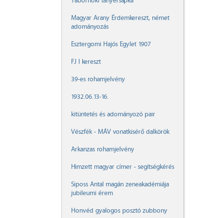
Tábornoki tányérsapka
Magyar Arany Érdemkereszt, német
adományozás
Esztergomi Hajós Egylet 1907
FJ I kereszt
39-es rohamjelvény
1932.06.13-16.
kitüntetés és adományozó pair
Vészfék - MÁV vonatkisérő dalkörök
Arkanzas rohamjelvény
Himzett magyar címer - segítségkérés
Siposs Antal magán zeneakadémiája
jubileumi érem
Honvéd gyalogos posztó zubbony