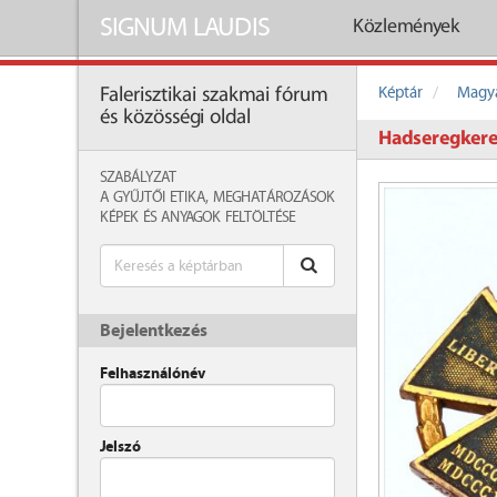
SIGNUM LAUDIS
Közlemények
Képtár
Magya
Falerisztikai szakmai fórum
és közösségi oldal
Hadseregkere
SZABÁLYZAT
A GYŰJTŐI ETIKA, MEGHATÁROZÁSOK
KÉPEK ÉS ANYAGOK FELTÖLTÉSE
Bejelentkezés
Felhasználónév
Jelszó