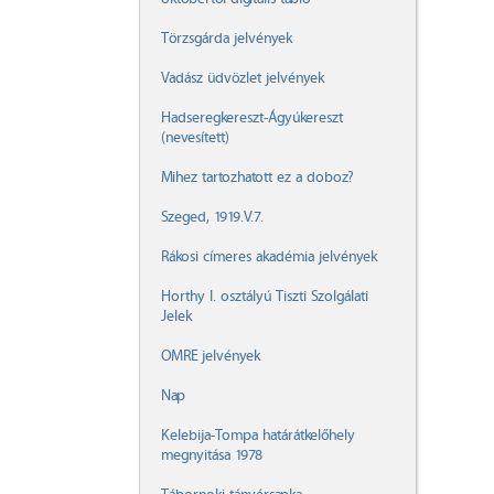
Törzsgárda jelvények
Vadász üdvözlet jelvények
Hadseregkereszt-Ágyúkereszt
(nevesített)
Mihez tartozhatott ez a doboz?
Szeged, 1919.V.7.
Rákosi címeres akadémia jelvények
Horthy I. osztályú Tiszti Szolgálati
Jelek
OMRE jelvények
Nap
Kelebija-Tompa határátkelőhely
megnyitása 1978