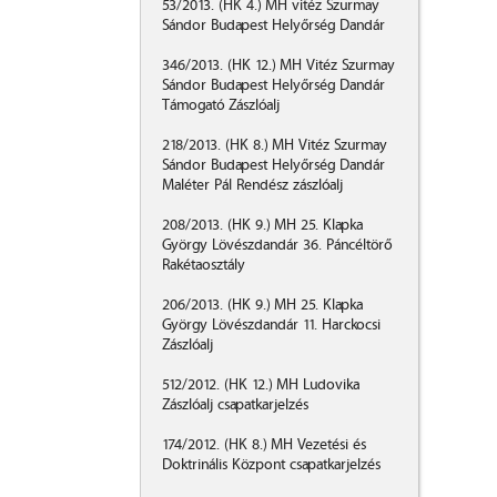
​53/2013. (HK 4.) MH vitéz Szurmay
Sándor Budapest Helyőrség Dandár
346/2013. (HK 12.) MH Vitéz Szurmay
Sándor Budapest Helyőrség Dandár
Támogató Zászlóalj
​218/2013. (HK 8.) MH Vitéz Szurmay
Sándor Budapest Helyőrség Dandár
Maléter Pál Rendész zászlóalj
​208/2013. (HK 9.) MH 25. Klapka
György Lövészdandár 36. Páncéltörő
Rakétaosztály
206/2013. (HK 9.) MH 25. Klapka
György Lövészdandár 11. Harckocsi
Zászlóalj
​512/2012. (HK 12.) MH Ludovika
Zászlóalj csapatkarjelzés
174/2012. (HK 8.) MH Vezetési és
Doktrinális Központ csapatkarjelzés