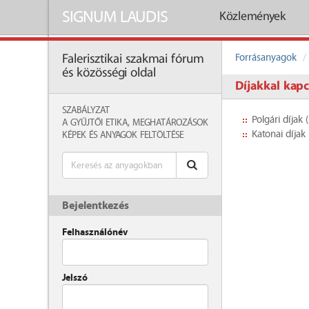
SIGNUM LAUDIS
Közlemények
Forrásanyagok
Falerisztikai szakmai fórum
és közösségi oldal
Díjakkal kap
SZABÁLYZAT
Polgári díjak (
A GYŰJTŐI ETIKA, MEGHATÁROZÁSOK
Katonai díjak 
KÉPEK ÉS ANYAGOK FELTÖLTÉSE
Bejelentkezés
Felhasználónév
Jelszó