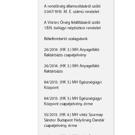
A rendőrség államosításáról szóló
5.047/1919. M. E. számú rendelet
A Vörörs Örség felállításáról szóló
1.B.N. belügyi népbiztosi rendelet
Békefenntartó szalagsávok
​26/2014. (HK 3.) MH Anyagellátó
Raktárbázis csapatjelvény
26/2014. (HK 3.) MH Anyagellátó
Raktárbázis
84/2013. (HK 5.) MH Egészségügyi
Központ
​84/2013. (HK 5.) MH Egészségügyi
Központ csapatjelvény, érme
​53/2013. (HK 4.) MH vitéz Szurmay
Sándor Budapest Helyőrség Dandár
csapatjelvény, érme