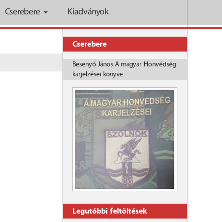
Cserebere
Kiadványok
Cserebere
Besenyő János A magyar Honvédség
karjelzései könyve
Legutóbbi feltöltések