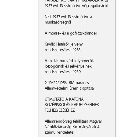
PARASZT KORMÁNY HATÁROZATA az
1957.évi 13.számú tvr végregajtásáról
NET 1957.évi 13.számú tvr. a
munkásőrségről
A moaré- és a gofrázskalander
Kiváló Határőr jelvény
rendszeresítése 1958
A m. kir. honvéd folyamerők
lobogóinak és jelvényeinek
rendszeresítése 1939
2-10/22/1956. BM parancs -
Államvédelmi Érem alapítása
ÚTMUTATÓ A KATONAI
KÖZÉPISKOLÁS KARJELZÉSEINEK
FELHELYEZÉSÉHEZ
Államrendőrség felállítása Magyar
Népköztársaság Kormányának 4.
számú rendelete