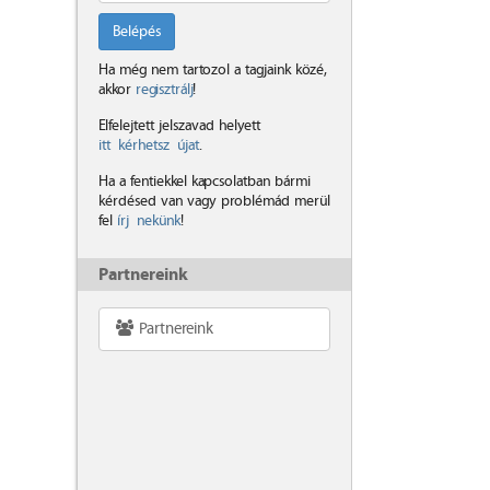
Belépés
Ha még nem tartozol a tagjaink közé,
akkor
regisztrálj
!
Elfelejtett jelszavad helyett
itt kérhetsz újat
.
Ha a fentiekkel kapcsolatban bármi
kérdésed van vagy problémád merül
fel
írj nekünk
!
Partnereink
Partnereink