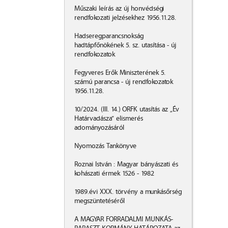
Műszaki leírás az új honvédségi
rendfokozati jelzésekhez 1956.11.28.
Hadseregparancsnokság
hadtápfőnökének 5. sz. utasítása - új
rendfokozatok
Fegyveres Erők Miniszterének 5.
számú parancsa - új rendfokozatok
1956.11.28.
10/2024. (III. 14.) ORFK utasítás az „Év
Határvadásza” elismerés
adományozásáról
Nyomozás Tankönyve
Roznai István : Magyar bányászati és
kohászati érmek 1526 - 1982
1989.évi XXX. törvény a munkásőrség
megszüntetéséről
A MAGYAR FORRADALMI MUNKÁS-