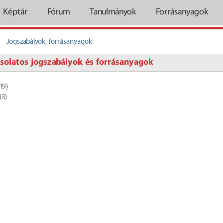
Képtár
Fórum
Tanulmányok
Forrásanyagok
Jogszabályok, forrásanyagok
csolatos jogszabályok és forrásanyagok
19)
(3)