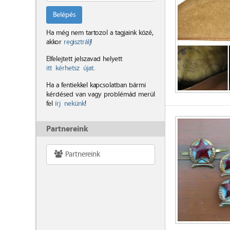
Belépés
Ha még nem tartozol a tagjaink közé,
akkor
regisztrálj
!
Elfelejtett jelszavad helyett
itt kérhetsz újat
.
Ha a fentiekkel kapcsolatban bármi
kérdésed van vagy problémád merül
fel
írj nekünk
!
Partnereink
Partnereink