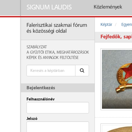
SIGNUM LAUDIS
Közlemények
Képtár
Egyen
Falerisztikai szakmai fórum
és közösségi oldal
Fejfedők, sap
SZABÁLYZAT
A GYŰJTŐI ETIKA, MEGHATÁROZÁSOK
KÉPEK ÉS ANYAGOK FELTÖLTÉSE
Bejelentkezés
Felhasználónév
Jelszó