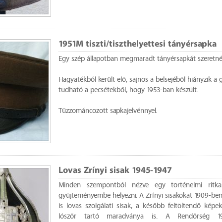
1951M tiszti/tiszthelyettesi tányérsapka
Egy szép állapotban megmaradt tányérsapkát szeretné
Hagyatékból került elő, sajnos a belsejéből hiányzik a 
tudható a pecsétekből, hogy 1953-ban készült.
Tűzzománcozott sapkajelvénnyel.
Lovas Zrínyi sisak 1945-1947
Minden szempontból nézve egy történelmi ritkas
gyűjteményembe helyezni. A Zrínyi sisakokat 1909-ben 
is lovas szolgálati sisak, a később feltöltendő képe
lószőr tartó maradványa is. A Rendőrség 1