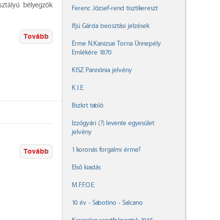
ztályú bélyegzők
Ferenc József-rend tisztikereszt
Ifjú Gárda beosztási jelzések
Tovább
Érme N.Kanizsai Torna Ünnepély
Emlékére 1870
KISZ Pannónia jelvény
K.I.E.
Bszkrt tabló
Izzógyári (?) levente egyesület
jelvény
1 koronás forgalmi érme?
Tovább
Első kiadás
M.F.F.O.E.
10 év - Sabotino - Salcano