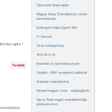
Tábornoki tányérsapka
Magyar Arany Érdemkereszt, német
adományozás
Esztergomi Hajós Egylet 1907
FJ I kereszt
Bocskai sapka ?
39-es rohamjelvény
1932.06.13-16.
kitüntetés és adományozó pair
Tovább
Vészfék - MÁV vonatkisérő dalkörök
Arkanzas rohamjelvény
Himzett magyar címer - segítségkérés
Siposs Antal magán zeneakadémiája
jubileumi érem
zonosításához!