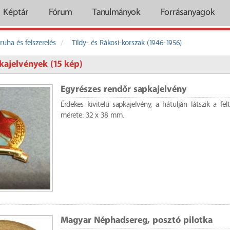
Képtár
Fórum
Tanulmányok
Forrásanyagok
ruha és felszerelés
Tildy- és Rákosi-korszak (1946-1956)
kajelvények (15 kép)
Egyrészes rendőr sapkajelvény
Érdekes kivitelű sapkajelvény, a hátulján látszik a f
mérete: 32 x 38 mm.
Magyar Néphadsereg, posztó pilotka