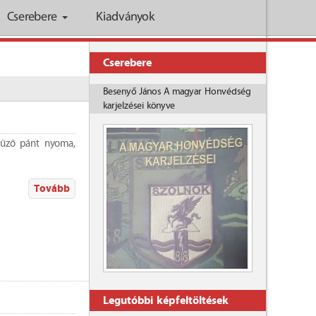
Cserebere
Kiadványok
Cserebere
Besenyő János A magyar Honvédség
karjelzései könyve
eltűző pánt nyoma,
Tovább
Legutóbbi képfeltöltések