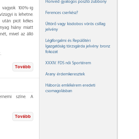
Honvéd gyalogos posztó zubbony
em vagyok 100%-ig
Ferences cserkész?
ízügyi is lehetne.
s után picit kékes
Úttörő vagy kisdobos vörös csillag
anyag hiány miatt
jelvény
nét, mivel az álló
Légiforgalmi és Repülőtéri
Igazgatóság törzsgárda jelvény bronz
fokozat
.
XXXIV. FDS női Sportérem
Tovább
Arany érdemkeresztek
Háborús emlékérem eredeti
csomagolásban
ernemi színe. A
Tovább