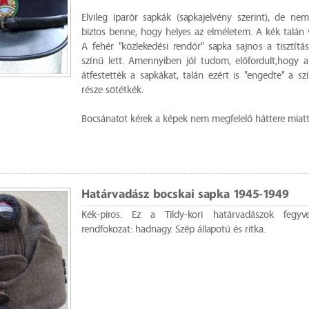
Elvileg iparőr sapkák (sapkajelvény szerint), de n
biztos benne, hogy helyes az elméletem. A kék talán v
A fehér "közlekedési rendőr" sapka sajnos a tisztítá
színű lett. Amennyiben jól tudom, előfordult,hogy 
átfestették a sapkákat, talán ezért is "engedte" a szí
része sötétkék.
Bocsánatot kérek a képek nem megfelelő háttere miatt
Határvadász bocskai sapka 1945-1949
Kék-piros. Ez a Tildy-kori határvadászok fegyv
rendfokozat: hadnagy. Szép állapotú és ritka.