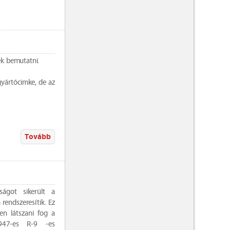
k bemutatni.
gyártócimke, de az
Tovább
ágot sikerült a
rendszeresítik. Ez
ken látszani fog a
947-es R-9 -es