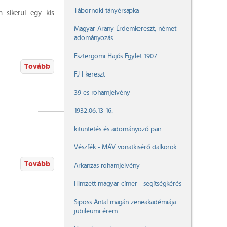
Tábornoki tányérsapka
n sikerül egy kis
Magyar Arany Érdemkereszt, német
adományozás
Esztergomi Hajós Egylet 1907
Tovább
FJ I kereszt
39-es rohamjelvény
1932.06.13-16.
kitüntetés és adományozó pair
Vészfék - MÁV vonatkisérő dalkörök
Tovább
Arkanzas rohamjelvény
Himzett magyar címer - segítségkérés
Siposs Antal magán zeneakadémiája
jubileumi érem