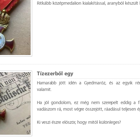
Ritkább középmedalion kialakítással, aranyból készült lu
Tízezerből egy
Hamarabb jött idén a Gyedmaróz, és az egyik réns
valamit.
Ha jól gondolom, ez még nem szerepelt eddig a 
vadászom rá, most végre összejött, ráadásul teljesen é
Ki veszi észre először, hogy mitől különleges?