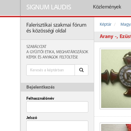
SIGNUM LAUDIS
Közlemények
Képtár
Magya
Falerisztikai szakmai fórum
és közösségi oldal
Arany -, Ezüs
SZABÁLYZAT
A GYŰJTŐI ETIKA, MEGHATÁROZÁSOK
KÉPEK ÉS ANYAGOK FELTÖLTÉSE
Bejelentkezés
Felhasználónév
Jelszó