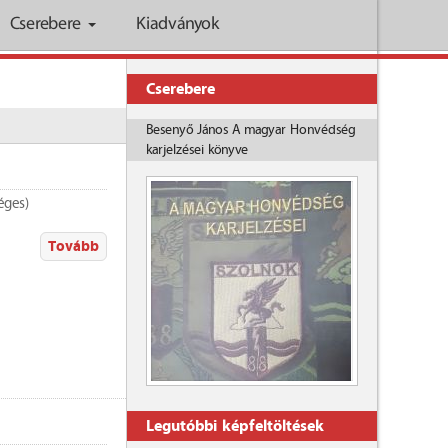
Cserebere
Kiadványok
Cserebere
Besenyő János A magyar Honvédség
karjelzései könyve
éges)
Tovább
Legutóbbi képfeltöltések