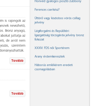
Honvéd gyalogos posztó zubbony
Ferences cserkész?
Úttörő vagy kisdobos vörös csillag
én is rajongok az
jelvény
gesnek nevezhető,
os. Bronz anyagú,
Légiforgalmi és Repülőtéri
Igazgatóság törzsgárda jelvény bronz
abokat juttatja az
fokozat
eti, de arról nem
ozás, szerintem
XXXIV. FDS női Sportérem
 adományozhatták.
Arany érdemkeresztek
Tovább
Háborús emlékérem eredeti
csomagolásban
Tovább