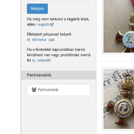
Belépés
Ha még nem tartozol a tagjaink közé,
akkor
regisztrálj
!
Elfelejtett jelszavad helyett
itt kérhetsz újat
.
Ha a fentiekkel kapcsolatban bármi
kérdésed van vagy problémád merül
fel
írj nekünk
!
Partnereink
Partnereink