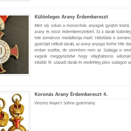
Különleges Arany Érdemkereszt
Mint oly sokan a monarchiás anyagok gyűjtői közül, 
arany és ezüst érdemkeresztekért. Ez a darab különle
tele zománcos medallionja miatt. Hátoldala is zománc
gyártójel nélküli darab, az arany anyagú Rothe féle dar
ember eszébe, de szerintem nem az. Szalagja is ered
vagyok meggyőződve hogy világháborús adomány
inkább 19. századi darab és eredetileg piros szalagon
Koronás Arany Érdemkereszt 4.
Vincenz Mayer's Söhne gyártmány.