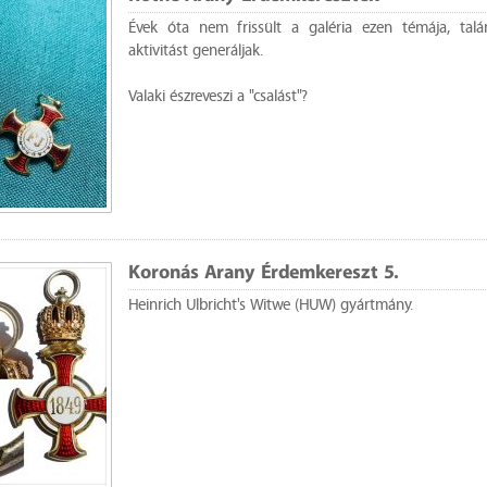
Évek óta nem frissült a galéria ezen témája, talá
aktivitást generáljak.
Valaki észreveszi a "csalást"?
Koronás Arany Érdemkereszt 5.
Heinrich Ulbricht's Witwe (HUW) gyártmány.