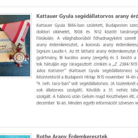
Kattauer Gyula segédállatorvos arany ér
Kattauer Gyula 1886-ban született, Budapesten szerze
doktori oklevelet, 1908 és 1912 között tanársegé
Főiskolán. A világháborúból főhadnagyként szerelt
arany érdemkeresztet, a koronás arany érdemkeresz
Signum Laudis-t. Az itt látható arany érdemkeresztj
gyártmány, 18 karátos arany (zergefej és 3. beütő a
tok hátulján egy ráragasztott címkén a
„Z. 2384/1915
Julius Kattaner”
(Kattauer Gyula segédállatorvos) s
kitüntetésről a Budapesti Hírlap 1915 november 14-én a
"4. neh. tar.o-ban" volt segédállatorvos. (A tüzéreknél
sok állatorvos szolgált). Később a 31. nehéz tábo
szolgált. A háború után Gelsén majd Keszthelyen élt, 
december 16-án. Minden egyéb információt szívesen 
Rothe Arany Érdemkeresztek