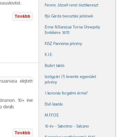
xuskivitel..
Ferenc József-rend tisztikereszt
Tovább
Ifjú Gárda beosztási jelzések
Érme N.Kanizsai Torna Ünnepély
Emlékére 1870
KISZ Pannónia jelvény
K.I.E.
Bszkrt tabló
Izzógyári (?) levente egyesület
zarvasa elejtett
jelvény
1 koronás forgalmi érme?
fórumon. 10+ éve
Első kiadás
p darab.
M.F.F.O.E.
10 év - Sabotino - Salcano
Tovább