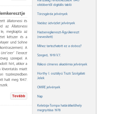
Karszalag rendfokozatok 1945
októbertől digitális tabló
demkeresztje
Törzsgárda jelvények
tt állatorvosi és
Vadász üdvözlet jelvények
d az Állatorvosi
 le, megkapta az
Hadseregkereszt-Ágyúkereszt
(nevesített)
tet kétszer és a
e Mayer und Sohne
Mihez tartozhatott ez a doboz?
 kontraszemen). A
 Unt’erer’ Tierarzt
Szeged, 1919.V.7.
zöveg szerepel. A
dott hírt, akkor a
Rákosi címeres akadémia jelvények
 a lóvontatás miatt
Horthy I. osztályú Tiszti Szolgálati
ri tüzérezredben
Jelek
ott halt meg 1947.
veszek.
OMRE jelvények
Tovább
Nap
Kelebija-Tompa határátkelőhely
megnyitása 1978