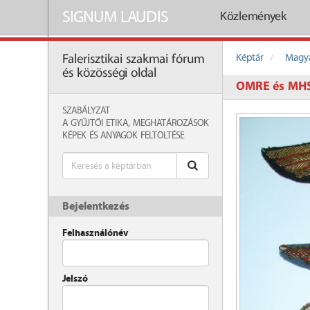
SIGNUM LAUDIS
Közlemények
Képtár
Magya
Falerisztikai szakmai fórum
és közösségi oldal
OMRE és MHS
SZABÁLYZAT
A GYŰJTŐI ETIKA, MEGHATÁROZÁSOK
KÉPEK ÉS ANYAGOK FELTÖLTÉSE
Bejelentkezés
Felhasználónév
Jelszó