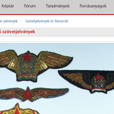
Képtár
Fórum
Tanulmányok
Forrásanyagok
r jelvények
Szövetjelvények és felvarrók
 szövetjelvények