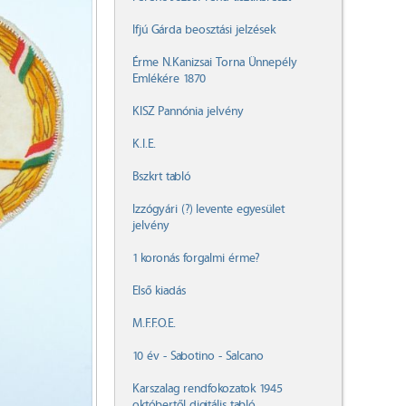
Ifjú Gárda beosztási jelzések
Érme N.Kanizsai Torna Ünnepély
Emlékére 1870
KISZ Pannónia jelvény
K.I.E.
Bszkrt tabló
Izzógyári (?) levente egyesület
jelvény
1 koronás forgalmi érme?
Első kiadás
M.F.F.O.E.
10 év - Sabotino - Salcano
Karszalag rendfokozatok 1945
októbertől digitális tabló