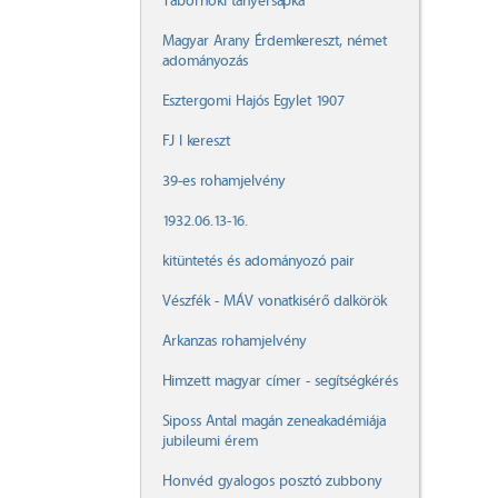
Tábornoki tányérsapka
Magyar Arany Érdemkereszt, német
adományozás
Esztergomi Hajós Egylet 1907
FJ I kereszt
39-es rohamjelvény
1932.06.13-16.
kitüntetés és adományozó pair
Vészfék - MÁV vonatkisérő dalkörök
Arkanzas rohamjelvény
Himzett magyar címer - segítségkérés
Siposs Antal magán zeneakadémiája
jubileumi érem
Honvéd gyalogos posztó zubbony