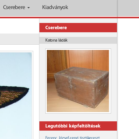
Cserebere
Kiadványok
Cserebere
Katona ládák
Legutóbbi képfeltöltések
Ferenc József-rend tisztikereszt