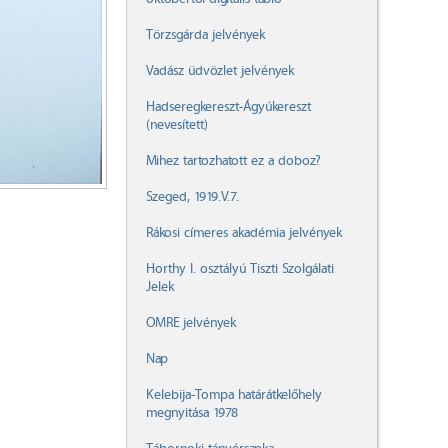
Törzsgárda jelvények
Vadász üdvözlet jelvények
Hadseregkereszt-Ágyúkereszt
(nevesített)
Mihez tartozhatott ez a doboz?
Szeged, 1919.V.7.
Rákosi címeres akadémia jelvények
Horthy I. osztályú Tiszti Szolgálati
Jelek
OMRE jelvények
Nap
Kelebija-Tompa határátkelőhely
megnyitása 1978