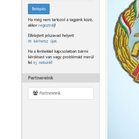
Belépés
Ha még nem tartozol a tagjaink közé,
akkor
regisztrálj
!
Elfelejtett jelszavad helyett
itt kérhetsz újat
.
Ha a fentiekkel kapcsolatban bármi
kérdésed van vagy problémád merül
fel
írj nekünk
!
Partnereink
Partnereink