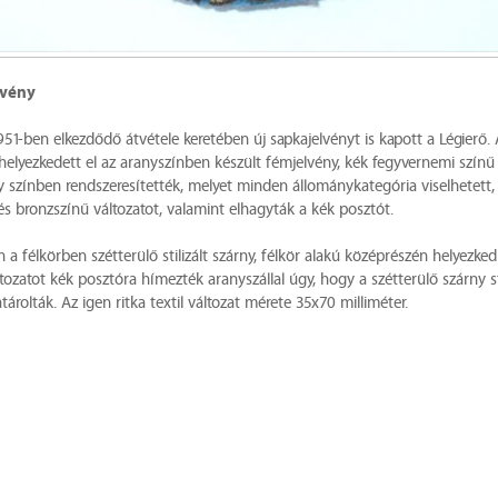
lvény
951-ben elkezdődő átvétele keretében új sapkajelvényt is kapott a Légierő.
 helyezkedett el az aranyszínben készült fémjelvény, kék fegyvernemi színű 
y színben rendszeresítették, melyet minden állománykategória viselhetett
 és bronzszínű változatot, valamint elhagyták a kék posztót.
a félkörben szétterülő stilizált szárny, félkör alakú középrészén helyezked
változatot kék posztóra hímezték aranyszállal úgy, hogy a szétterülő szárny stil
tárolták. Az igen ritka textil változat mérete 35x70 milliméter.