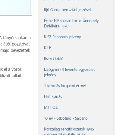
Ifjú Gárda beosztási jelzések
Érme N.Kanizsai Torna Ünnepély
Emlékére 1870
KISZ Pannónia jelvény
 A tányérsapkán a
alátét posztóval.
K.I.E.
, majd bevezették
Bszkrt tabló
ik el a vörös
Izzógyári (?) levente egyesület
jelvény
izált tollait
1 koronás forgalmi érme?
Első kiadás
M.F.F.O.E.
10 év - Sabotino - Salcano
Karszalag rendfokozatok 1945
októbertől digitális tabló