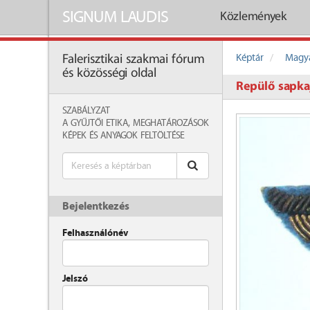
SIGNUM LAUDIS
Közlemények
Képtár
Magya
Falerisztikai szakmai fórum
és közösségi oldal
Repülő sapka
SZABÁLYZAT
A GYŰJTŐI ETIKA, MEGHATÁROZÁSOK
KÉPEK ÉS ANYAGOK FELTÖLTÉSE
Bejelentkezés
Felhasználónév
Jelszó