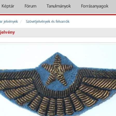
Képtár
Fórum
Tanulmányok
Forrásanyagok
r jelvények
Szövetjelvények és felvarrók
jelvény