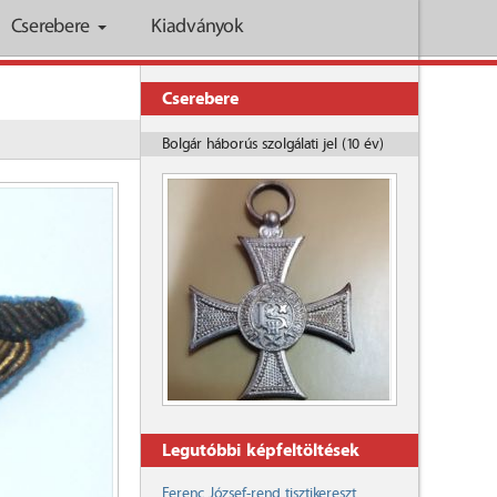
Cserebere
Kiadványok
Cserebere
Bolgár háborús szolgálati jel (10 év)
Legutóbbi képfeltöltések
Ferenc József-rend tisztikereszt