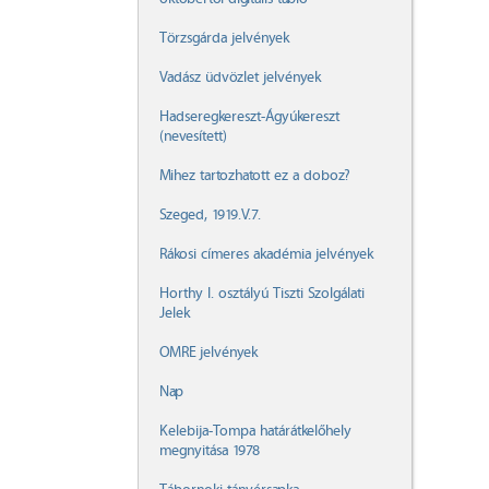
Törzsgárda jelvények
Vadász üdvözlet jelvények
Hadseregkereszt-Ágyúkereszt
(nevesített)
Mihez tartozhatott ez a doboz?
Szeged, 1919.V.7.
Rákosi címeres akadémia jelvények
Horthy I. osztályú Tiszti Szolgálati
Jelek
OMRE jelvények
Nap
Kelebija-Tompa határátkelőhely
megnyitása 1978