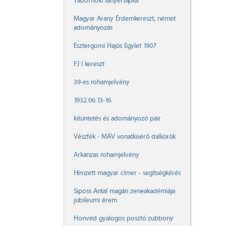
Tábornoki tányérsapka
Magyar Arany Érdemkereszt, német
adományozás
Esztergomi Hajós Egylet 1907
FJ I kereszt
39-es rohamjelvény
1932.06.13-16.
kitüntetés és adományozó pair
Vészfék - MÁV vonatkisérő dalkörök
Arkanzas rohamjelvény
Himzett magyar címer - segítségkérés
Siposs Antal magán zeneakadémiája
jubileumi érem
Honvéd gyalogos posztó zubbony