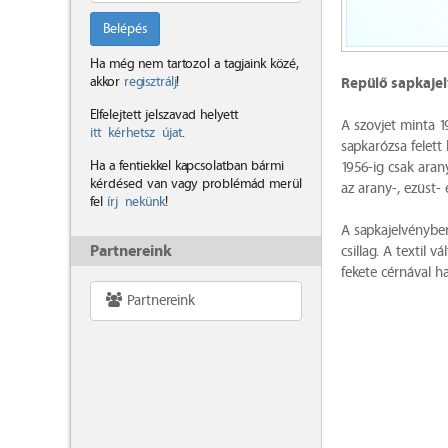
Belépés
Ha még nem tartozol a tagjaink közé,
akkor
regisztrálj
!
Repülő sapkaje
Elfelejtett jelszavad helyett
A szovjet minta 1
itt kérhetsz újat
.
sapkarózsa felett
Ha a fentiekkel kapcsolatban bármi
1956-ig csak aran
kérdésed van vagy problémád merül
az arany-, ezüst-
fel
írj nekünk
!
A sapkajelvényben 
Partnereink
csillag. A textil 
fekete cérnával ha
Partnereink