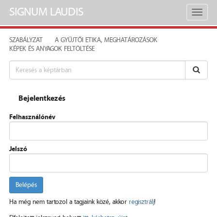
SIGNUM LAUDIS
Toggl
naviga
SZABÁLYZAT
A GYŰJTŐI ETIKA, MEGHATÁROZÁSOK
KÉPEK ÉS ANYAGOK FELTÖLTÉSE
Bejelentkezés
Felhasználónév
Jelszó
Belépés
Ha még nem tartozol a tagjaink közé, akkor
regisztrálj
!