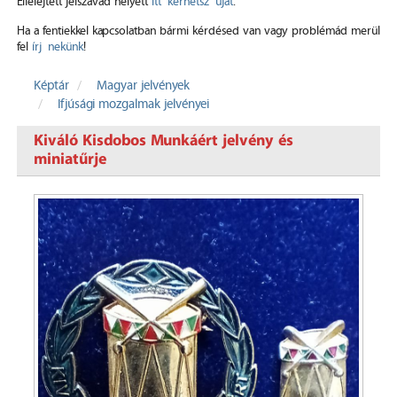
Elfelejtett jelszavad helyett
itt kérhetsz újat
.
Ha a fentiekkel kapcsolatban bármi kérdésed van vagy problémád merül
fel
írj nekünk
!
Képtár
Magyar jelvények
Ifjúsági mozgalmak jelvényei
Kiváló Kisdobos Munkáért jelvény és
miniatűrje