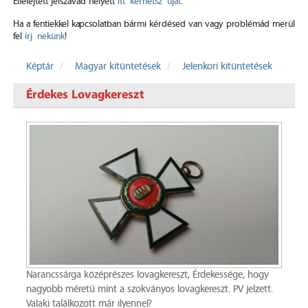
Elfelejtett jelszavad helyett
itt kérhetsz újat
.
Ha a fentiekkel kapcsolatban bármi kérdésed van vagy problémád merül
fel
írj nekünk
!
Képtár
Magyar kitüntetések
Jelenkori kitüntetések
Érdekes Lovagkereszt
Narancssárga középrészes lovagkereszt, Érdekessége, hogy
nagyobb méretű mint a szokványos lovagkereszt. PV jelzett.
Valaki találkozott már ilyennel?