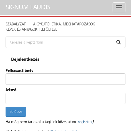
SIGNUM LAUDIS
Toggl
naviga
SZABÁLYZAT
A GYŰJTŐI ETIKA, MEGHATÁROZÁSOK
KÉPEK ÉS ANYAGOK FELTÖLTÉSE
Bejelentkezés
Felhasználónév
Jelszó
Belépés
Ha még nem tartozol a tagjaink közé, akkor
regisztrálj
!