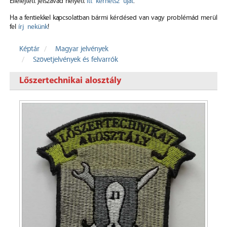
Elfelejtett jelszavad helyett
itt kérhetsz újat
.
Ha a fentiekkel kapcsolatban bármi kérdésed van vagy problémád merül
fel
írj nekünk
!
Képtár
Magyar jelvények
Szövetjelvények és felvarrók
Lőszertechnikai alosztály