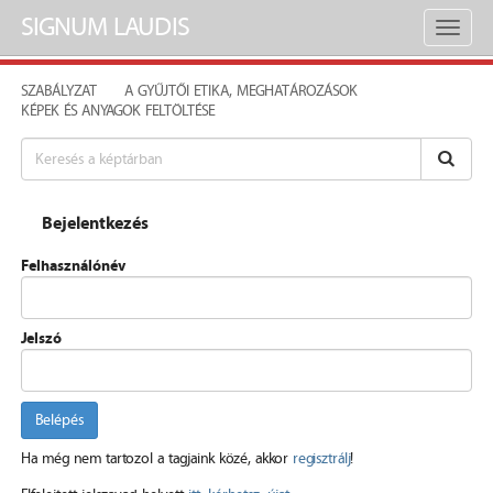
SIGNUM LAUDIS
Toggl
naviga
SZABÁLYZAT
A GYŰJTŐI ETIKA, MEGHATÁROZÁSOK
KÉPEK ÉS ANYAGOK FELTÖLTÉSE
Bejelentkezés
Felhasználónév
Jelszó
Belépés
Ha még nem tartozol a tagjaink közé, akkor
regisztrálj
!