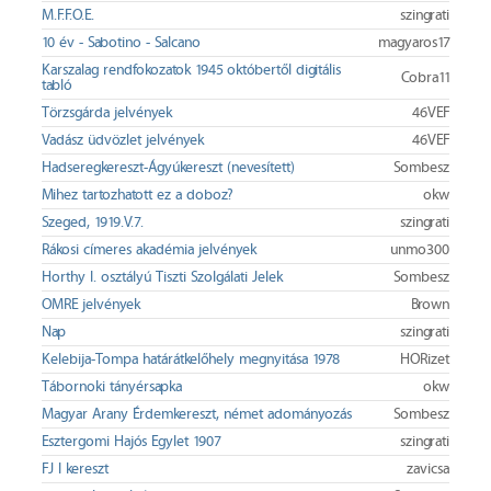
M.F.F.O.E.
szingrati
10 év - Sabotino - Salcano
magyaros17
Karszalag rendfokozatok 1945 októbertől digitális
Cobra11
tabló
Törzsgárda jelvények
46VEF
Vadász üdvözlet jelvények
46VEF
Hadseregkereszt-Ágyúkereszt (nevesített)
Sombesz
Mihez tartozhatott ez a doboz?
okw
Szeged, 1919.V.7.
szingrati
Rákosi címeres akadémia jelvények
unmo300
Horthy I. osztályú Tiszti Szolgálati Jelek
Sombesz
OMRE jelvények
Brown
Nap
szingrati
Kelebija-Tompa határátkelőhely megnyitása 1978
HORizet
Tábornoki tányérsapka
okw
Magyar Arany Érdemkereszt, német adományozás
Sombesz
Esztergomi Hajós Egylet 1907
szingrati
FJ I kereszt
zavicsa