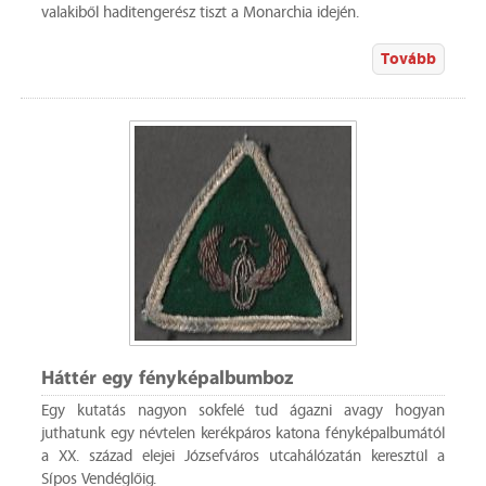
valakiből haditengerész tiszt a Monarchia idején.
Tovább
Háttér egy fényképalbumboz
Egy kutatás nagyon sokfelé tud ágazni avagy hogyan
juthatunk egy névtelen kerékpáros katona fényképalbumától
a XX. század elejei Józsefváros utcahálózatán keresztül a
Sípos Vendéglőig.