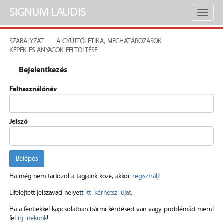
SIGNUM LAUDIS
Toggl
naviga
SZABÁLYZAT
A GYŰJTŐI ETIKA, MEGHATÁROZÁSOK
KÉPEK ÉS ANYAGOK FELTÖLTÉSE
Bejelentkezés
Felhasználónév
Jelszó
Belépés
Ha még nem tartozol a tagjaink közé, akkor
regisztrálj
!
Elfelejtett jelszavad helyett
itt kérhetsz újat
.
Ha a fentiekkel kapcsolatban bármi kérdésed van vagy problémád merül
fel
írj nekünk
!