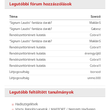
Legutóbbi fórum hozzászólások
Téma
Szerző
"Signum Laudis" fantázia darab?
MakláriS
"Signum Laudis" fantázia darab?
Gabesz
Rendészettörténeti kutatás
Cobra11
"Signum Laudis" fantázia darab?
MakláriS
Rendészettörténeti kutatás
Cobra11
Rendészettörténeti kutatás
éremgyűjtő
Rendészettörténeti kutatás
Cobra11
Rendészettörténeti kutatás
Cobra11
Létjogosultság
borsod
Létjogosultság
unmo300
Legutóbb feltöltött tanulmányok
Hadiszögelések
Vörös Repülőcsapatok / MAEFORT / Nemzeti Hadsereg