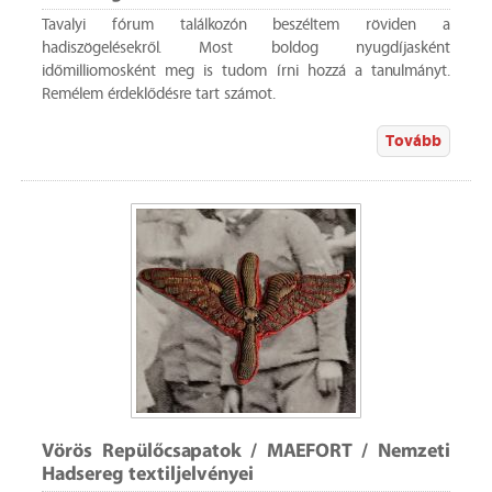
Tavalyi fórum találkozón beszéltem röviden a
hadiszögelésekről. Most boldog nyugdíjasként
időmilliomosként meg is tudom írni hozzá a tanulmányt.
Remélem érdeklődésre tart számot.
Tovább
Vörös Repülőcsapatok / MAEFORT / Nemzeti
Hadsereg textiljelvényei