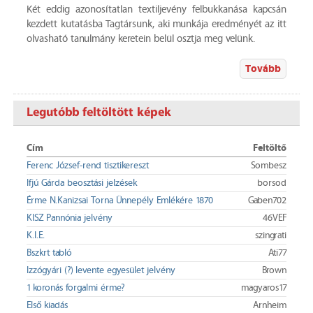
Két eddig azonosítatlan textiljevény felbukkanása kapcsán
kezdett kutatásba Tagtársunk, aki munkája eredményét az itt
olvasható tanulmány keretein belül osztja meg velünk.
Tovább
Legutóbb feltöltött képek
Cím
Feltöltő
Ferenc József-rend tisztikereszt
Sombesz
Ifjú Gárda beosztási jelzések
borsod
Érme N.Kanizsai Torna Ünnepély Emlékére 1870
Gaben702
KISZ Pannónia jelvény
46VEF
K.I.E.
szingrati
Bszkrt tabló
Ati77
Izzógyári (?) levente egyesület jelvény
Brown
1 koronás forgalmi érme?
magyaros17
Első kiadás
Arnheim