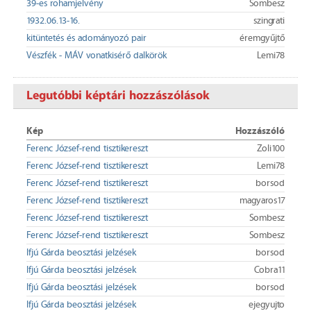
39-es rohamjelvény
Sombesz
1932.06.13-16.
szingrati
kitüntetés és adományozó pair
éremgyűjtő
Vészfék - MÁV vonatkisérő dalkörök
Lemi78
Legutóbbi képtári hozzászólások
Kép
Hozzászóló
Ferenc József-rend tisztikereszt
Zoli100
Ferenc József-rend tisztikereszt
Lemi78
Ferenc József-rend tisztikereszt
borsod
Ferenc József-rend tisztikereszt
magyaros17
Ferenc József-rend tisztikereszt
Sombesz
Ferenc József-rend tisztikereszt
Sombesz
Ifjú Gárda beosztási jelzések
borsod
Ifjú Gárda beosztási jelzések
Cobra11
Ifjú Gárda beosztási jelzések
borsod
Ifjú Gárda beosztási jelzések
ejegyujto