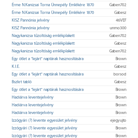
Érme N.Kanizsai Torna Ünnepély Emlékére 1870
Gaben702
Érme N.Kanizsai Torna Ünnepély Emlékére 1870
Gabesz
KISZ Pannónia jelvény
46VEF
KISZ Pannónia jelvény
unmo300
Nagykanizsa tűzoltóság emlékplakett
Gaben702
Nagykanizsa tűzoltóság emlékplakett
Gabesz
Nagykanizsa tűzoltóság emlékplakett
Gaben702
Egy ötlet a "lejárt" naptárak hasznosítására
Brown
K.I.E.
Gabesz
Egy ötlet a "lejárt" naptárak hasznosítására
borsod
Bszkrt tabló
Gabesz
Egy ötlet a "lejárt" naptárak hasznosítására
Brown
Hadiárva leventejelvény
Brown
Hadiárva leventejelvény
Brown
Hadiárva leventejelvény
Brown
Izzógyári (?) levente egyesület jelvény
ejegyujto
Izzógyári (?) levente egyesület jelvény
Brown
Izzógyári (?) levente egyesület jelvény
Brown