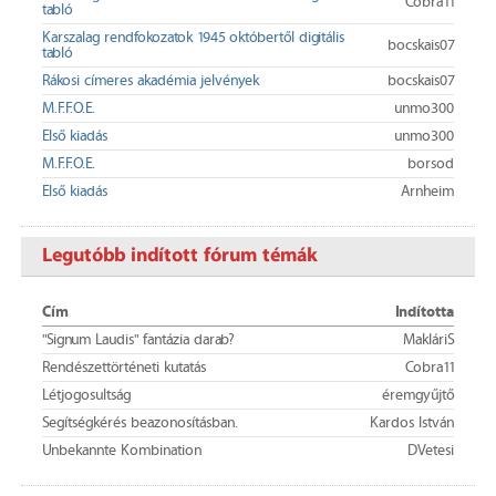
Cobra11
tabló
Karszalag rendfokozatok 1945 októbertől digitális
bocskais07
tabló
Rákosi címeres akadémia jelvények
bocskais07
M.F.F.O.E.
unmo300
Első kiadás
unmo300
M.F.F.O.E.
borsod
Első kiadás
Arnheim
Legutóbb indított fórum témák
Cím
Indította
"Signum Laudis" fantázia darab?
MakláriS
Rendészettörténeti kutatás
Cobra11
Létjogosultság
éremgyűjtő
Segítségkérés beazonosításban.
Kardos István
Unbekannte Kombination
DVetesi