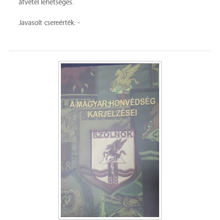
átvétel lehetséges.
Javasolt csereérték: -