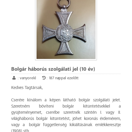
Bolgár háborús szolgálati jel (10 év)
: vanyorekl
: 187 nappal ezelőtt
Kedves Tagtársak,
Cserére kínálom a képen látható bolgár szolgálati jelet.
Szeretném bővíteni bolgár kitüntetésekkel a
gyüjteményemet, cserébe szeretnék szintén I. vagy II.
világháborús bolgár kitüntetést, jöhet koronás érdemérem,
vagy a bolgár függetlenség kikiáltásának emlékkeresztje
(1908) stb.