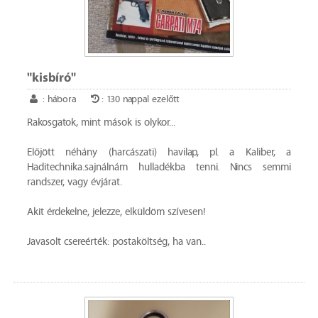
"kisbíró"
: hábora
: 130 nappal ezelőtt
Rakosgatok, mint mások is olykor...
Előjött néhány (harcászati) havilap, pl. a Kaliber, a
Haditechnika.sajnálnám hulladékba tenni. Nincs semmi
randszer, vagy évjárat.
Akit érdekelne, jelezze, elküldöm szívesen!
Javasolt csereérték: postaköltség, ha van..