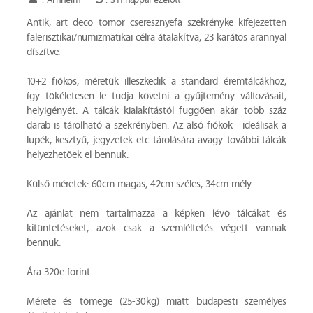
: Arnheim
: 311 nappal ezelőtt
Antik, art deco tömör cseresznyefa szekrényke kifejezetten
falerisztikai/numizmatikai célra átalakítva, 23 karátos arannyal
díszítve.
10+2 fiókos, méretük illeszkedik a standard éremtálcákhoz,
így tökéletesen le tudja követni a gyűjtemény változásait,
helyigényét. A tálcák kialakítástól függően akár több száz
darab is tárolható a szekrényben. Az alsó fiókok ideálisak a
lupék, kesztyű, jegyzetek etc tárolására avagy további tálcák
helyezhetőek el bennük.
Külső méretek: 60cm magas, 42cm széles, 34cm mély.
Az ajánlat nem tartalmazza a képken lévő tálcákat és
kitüntetéseket, azok csak a szemléltetés végett vannak
bennük.
Ára 320e forint.
Mérete és tömege (25-30kg) miatt budapesti személyes