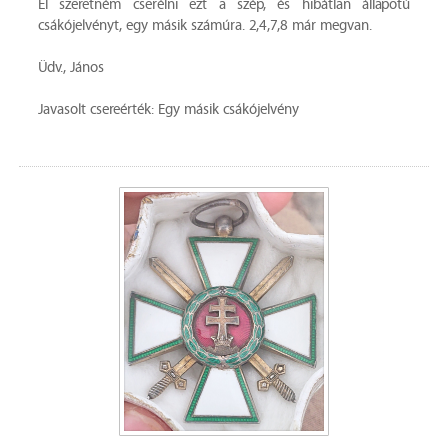
El szeretném cserélni ezt a szép, és hibátlan állapotú
csákójelvényt, egy másik számúra. 2,4,7,8 már megvan.
Üdv., János
Javasolt csereérték: Egy másik csákójelvény