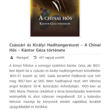
Császári és Királyi Haditengerészet – A Chinai
Hős – Kántor Géza története
: Markgraf
: 497 nappal ezelőtt
A könyv főhőse a somogyi születésű Kántor Géza, aki 1892-
ben lépett be a császári és királyi haditengerészet kötelékébe.
1895-97 között az SMS Saida korvettel földkörüli utat tett
meg. 1897-ben az SMS Wien hadihajóval részt vett Viktória
angol királynő 50-ik koronázási évfordulóján. 1900-ban az
SMS Maria Theresia cirkálóval a kínai boxerlázadás leverésére
vezényelték ki, ahol súlyosan megsebesült. Ezt a kalandos
életutat mutatja be könyvünk eredeti naplókkal, korabeli
újságcikkekkel és fotókkal.