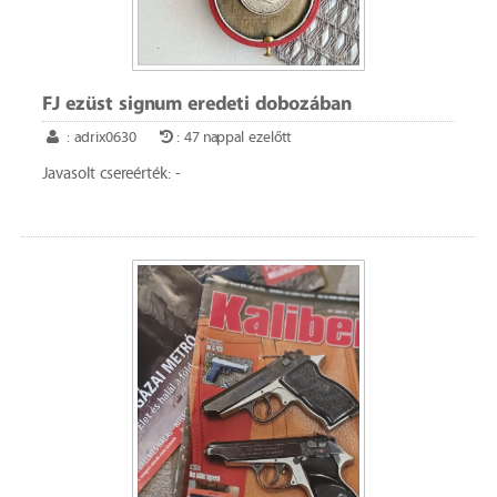
FJ ezüst signum eredeti dobozában
: adrix0630
: 47 nappal ezelőtt
Javasolt csereérték: -