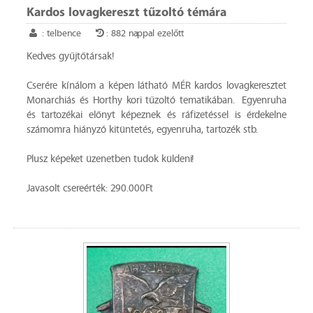
Kardos lovagkereszt tűzoltó témára
: telbence
: 882 nappal ezelőtt
Kedves gyűjtőtársak!
Cserére kínálom a képen látható MÉR kardos lovagkeresztet
Monarchiás és Horthy kori tűzoltó tematikában. Egyenruha
és tartozékai előnyt képeznek és ráfizetéssel is érdekelne
számomra hiányzó kitüntetés, egyenruha, tartozék stb.
Plusz képeket üzenetben tudok küldeni!
Javasolt csereérték: 290.000Ft