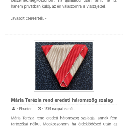
beszélnek.Megköszönöm, ha ajánlatod után, amit ne itt,
hanem privátban küldj, az én válaszomra is visszajelzel.
Javasolt csereérték: -
Mária Terézia rend eredeti háromszög szalag
: Phunter
: 1535 nappal ezelőtt
Mária Terézia rend eredeti háromszög szalagja, annak fém
tartozékai nélkül. Megköszönöm, ha érdeklődésed után az