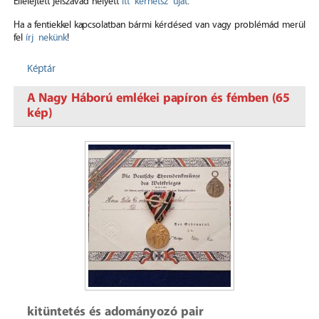
Elfelejtett jelszavad helyett
itt kérhetsz újat
.
Ha a fentiekkel kapcsolatban bármi kérdésed van vagy problémád merül
fel
írj nekünk
!
Képtár
A Nagy Háború emlékei papíron és fémben (65
kép)
kitüntetés és adományozó pair