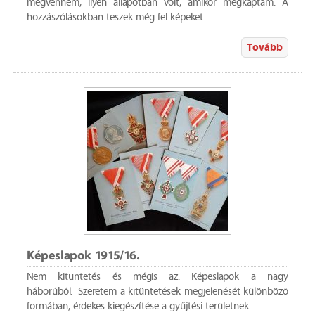
megvennem, ilyen állapotban volt, amikor megkaptam. A
hozzászólásokban teszek még fel képeket.
Tovább
Képeslapok 1915/16.
Nem kitüntetés és mégis az. Képeslapok a nagy
háborúból. Szeretem a kitüntetések megjelenését különböző
formában, érdekes kiegészítése a gyűjtési területnek.