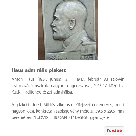
Haus admirális plakett
Anton Haus (1851. június 13. – 1917. február 8.) szlovén
származású osztrák-magyar tengerésztiszt, 1913-17 között a
K.u.K. Haditengerészet admirálisa.
A plakett Ligeti Miklós alkotása. Kifejezetten érdekes, mert
nagyon kicsi, konkrétan sapkajelvény méretű, 39.5 x 29.5 mm,
peremében "LUDVIG E. BUDAPEST" beütött gyártójellel.
Tovább