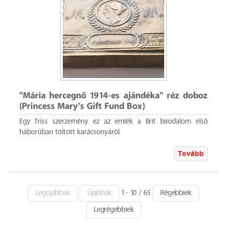
"Mária hercegnő 1914-es ajándéka" réz doboz
(Princess Mary's Gift Fund Box)
Egy friss szerzemény ez az emlék a Brit birodalom első
háborúban töltött karácsonyáról.
Tovább
Legújabbak
Újabbak
1 - 10 / 65
Régebbiek
Legrégebbiek