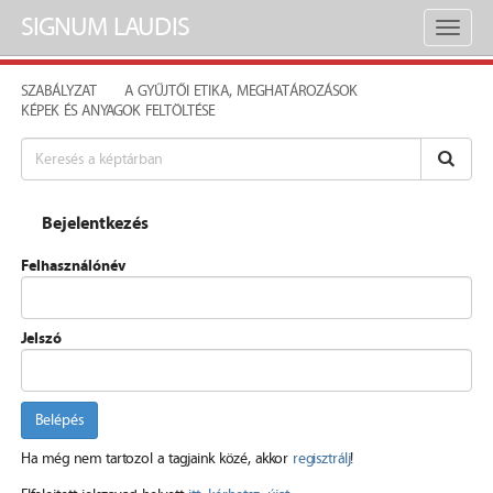
SIGNUM LAUDIS
Toggl
naviga
SZABÁLYZAT
A GYŰJTŐI ETIKA, MEGHATÁROZÁSOK
KÉPEK ÉS ANYAGOK FELTÖLTÉSE
Bejelentkezés
Felhasználónév
Jelszó
Belépés
Ha még nem tartozol a tagjaink közé, akkor
regisztrálj
!