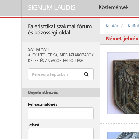
SIGNUM LAUDIS
Közlemények
Képtár
Külföl
Falerisztikai szakmai fórum
és közösségi oldal
Német jelvén
SZABÁLYZAT
A GYŰJTŐI ETIKA, MEGHATÁROZÁSOK
KÉPEK ÉS ANYAGOK FELTÖLTÉSE
Bejelentkezés
Felhasználónév
Jelszó