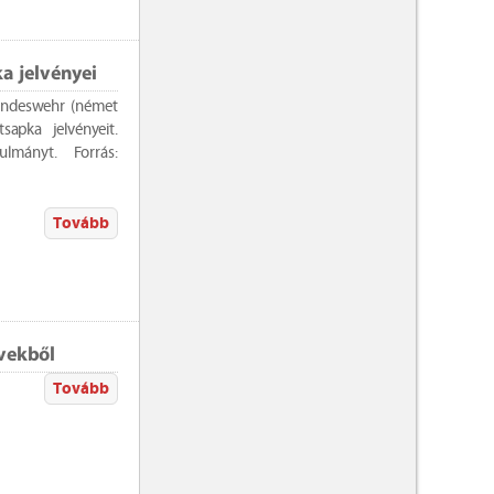
a jelvényei
 Bundeswehr (német
sapka jelvényeit.
mányt. Forrás:
Tovább
vekből
Tovább