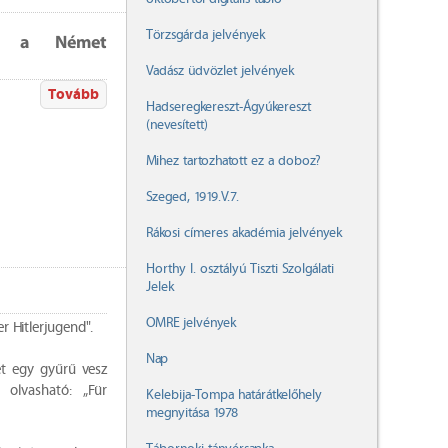
Törzsgárda jelvények
dja a Német
Vadász üdvözlet jelvények
Tovább
Hadseregkereszt-Ágyúkereszt
(nevesített)
Mihez tartozhatott ez a doboz?
Szeged, 1919.V.7.
Rákosi címeres akadémia jelvények
Horthy I. osztályú Tiszti Szolgálati
Jelek
OMRE jelvények
r Hitlerjugend".
Nap
et egy gyűrű vesz
 olvasható: „Für
Kelebija-Tompa határátkelőhely
megnyitása 1978