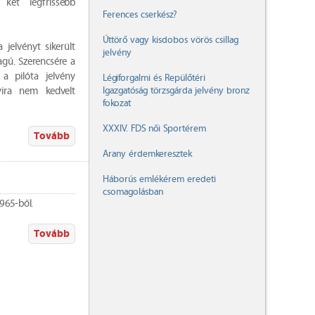
ét legfrissebb
Ferences cserkész?
Úttörő vagy kisdobos vörös csillag
jelvényt sikerült
jelvény
gú. Szerencsére a
a pilóta jelvény
Légiforgalmi és Repülőtéri
Igazgatóság törzsgárda jelvény bronz
yira nem kedvelt
fokozat
XXXIV. FDS női Sportérem
Tovább
Arany érdemkeresztek
Háborús emlékérem eredeti
csomagolásban
 1965-ből.
Tovább