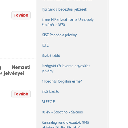
Ifjú Gárda beosztási jelzések
Tovább
Érme N.Kanizsai Torna Ünnepély
Emlékére 1870
KISZ Pannónia jelvény
K.I.E.
Bszkrt tabló
Izzógyári (?) levente egyesület
ág Nemzeti
jelvény
 jelvényei
1 koronás forgalmi érme?
Első kiadás
Tovább
M.F.F.O.E.
10 év - Sabotino - Salcano
Karszalag rendfokozatok 1945
októbertől digitális tabló