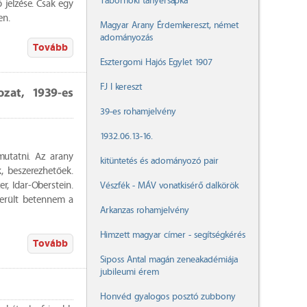
Tábornoki tányérsapka
 jelzése. Csak egy
hen.
Magyar Arany Érdemkereszt, német
adományozás
Tovább
Esztergomi Hajós Egylet 1907
FJ I kereszt
zat, 1939-es
39-es rohamjelvény
1932.06.13-16.
mutatni. Az arany
kitüntetés és adományozó pair
, beszerezhetőek.
r, Idar-Oberstein.
Vészfék - MÁV vonatkisérő dalkörök
került betennem a
Arkanzas rohamjelvény
Himzett magyar címer - segítségkérés
Tovább
Siposs Antal magán zeneakadémiája
jubileumi érem
Honvéd gyalogos posztó zubbony