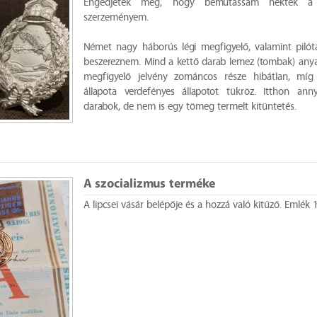
Engedjétek meg, hogy bemutassam nektek a k
szerzeményem.
Német nagy háborús légi megfigyelő, valamint pilóta 
beszereznem. Mind a kettő darab lemez (tombak) anya
megfigyelő jelvény zománcos része hibátlan, míg 
állapota verdefényes állapotot tükröz. Itthon ann
darabok, de nem is egy tömeg termelt kitüntetés.
A szocializmus terméke
A lipcsei vásár belépője és a hozzá való kitűző. Emlék