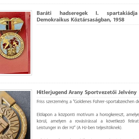
Baráti hadseregek I. spartakiá
Demokraikus Köztársaságban, 1958
Hitlerjugend Arany Sportvezetői Jelvény
Friss szerzemény, a "Goldenes Führer-sportabzeichen de
Előlapon a központi motívum a horogkereszt, amely
körül, amelyen a rovásírással a következő felirat
Leistunger in der HJ” (A HJ-ben teljesítőknek).