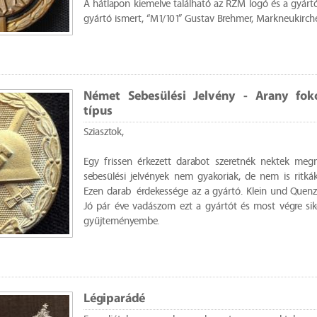
A hátlapon kiemelve található az RZM logó és a gyártó
gyártó ismert, “M1/101” Gustav Brehmer, Markneukirc
Német Sebesülési Jelvény - Arany foko
típus
Sziasztok,
Egy frissen érkezett darabot szeretnék nektek meg
sebesülési jelvények nem gyakoriak, de nem is ritkák
Ezen darab érdekessége az a gyártó. Klein und Quenze
Jó pár éve vadászom ezt a gyártót és most végre si
gyűjteményembe.
Légiparádé