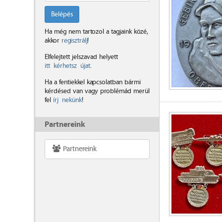
Belépés
Ha még nem tartozol a tagjaink közé,
akkor
regisztrálj
!
Elfelejtett jelszavad helyett
itt kérhetsz újat
.
Ha a fentiekkel kapcsolatban bármi
kérdésed van vagy problémád merül
fel
írj nekünk
!
Partnereink
Partnereink