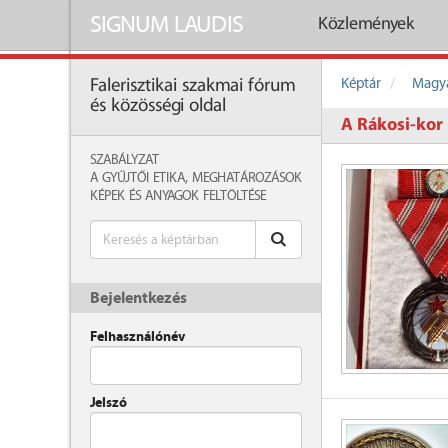
SIGNUM LAUDIS
Közlemények
Képtár
Magya
Falerisztikai szakmai fórum
és közösségi oldal
A Rákosi-kor 
SZABÁLYZAT
A GYŰJTŐI ETIKA, MEGHATÁROZÁSOK
KÉPEK ÉS ANYAGOK FELTÖLTÉSE
Bejelentkezés
Felhasználónév
Jelszó