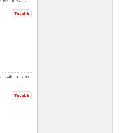
Kádár-korszak?
Tovább
s, csak a címer
Tovább