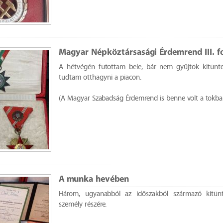
Magyar Népköztársasági Érdemrend III. f
A hétvégén futottam bele, bár nem gyűjtök kitünte
tudtam otthagyni a piacon.
(A Magyar Szabadság Érdemrend is benne volt a tokban
A munka hevében
Három, ugyanabból az időszakból származó kitün
személy részére.