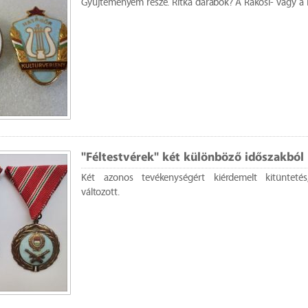
Gyűjteményem része. Ritka darabok? A Rákosi- vagy a 
"Féltestvérek" két különböző időszakból
Két azonos tevékenységért kiérdemelt kitünteté
változott.