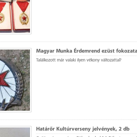
Magyar Munka Érdemrend ezüst fokozat
Találkozott már valaki ilyen vékony változattal?
Határőr Kultúrverseny jelvények, 2 db