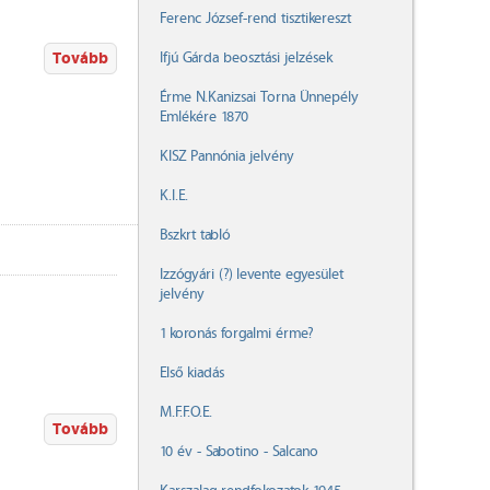
Ferenc József-rend tisztikereszt
Tovább
Ifjú Gárda beosztási jelzések
Érme N.Kanizsai Torna Ünnepély
Emlékére 1870
KISZ Pannónia jelvény
K.I.E.
Bszkrt tabló
Izzógyári (?) levente egyesület
jelvény
1 koronás forgalmi érme?
Első kiadás
M.F.F.O.E.
Tovább
10 év - Sabotino - Salcano