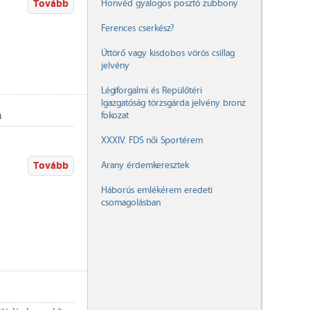
Tovább
Honvéd gyalogos posztó zubbony
Ferences cserkész?
Úttörő vagy kisdobos vörös csillag
jelvény
Légiforgalmi és Repülőtéri
Igazgatóság törzsgárda jelvény bronz
a
fokozat
XXXIV. FDS női Sportérem
Tovább
Arany érdemkeresztek
Háborús emlékérem eredeti
csomagolásban