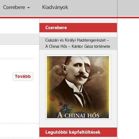
Cserebere
Kiadványok
Cserebere
Császári és Királyi Haditengerészet –
A Chinai Hős – Kántor Géza története
Tovább
Legutóbbi képfeltöltések