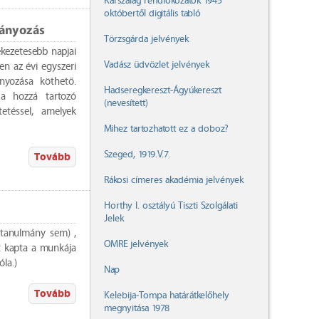
Karszalag rendfokozatok 1945
októbertől digitális tabló
mányozás
Törzsgárda jelvények
kezetesebb napjai
Vadász üdvözlet jelvények
en az évi egyszeri
nyozása köthető.
Hadseregkereszt-Ágyúkereszt
a hozzá tartozó
(nevesített)
tetéssel, amelyek
Mihez tartozhatott ez a doboz?
Szeged, 1919.V.7.
Tovább
Rákosi címeres akadémia jelvények
Horthy I. osztályú Tiszti Szolgálati
Jelek
 tanulmány sem) ,
OMRE jelvények
t kapta a munkája
róla.)
Nap
Tovább
Kelebija-Tompa határátkelőhely
megnyitása 1978