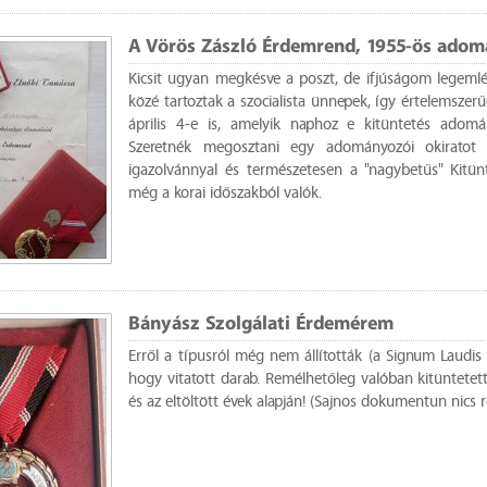
A Vörös Zászló Érdemrend, 1955-ös ado
Kicsit ugyan megkésve a poszt, de ifjúságom legemlé
közé tartoztak a szocialista ünnepek, így értelemszerű
április 4-e is, amelyik naphoz e kitüntetés adomá
Szeretnék megosztani egy adományozói okiratot 
igazolvánnyal és természetesen a "nagybetűs" Kitün
még a korai időszakból valók.
Bányász Szolgálati Érdemérem
Erről a típusról még nem állították (a Signum Laudis
hogy vitatott darab. Remélhetőleg valóban kitüntetet
és az eltöltött évek alapján! (Sajnos dokumentun nics 