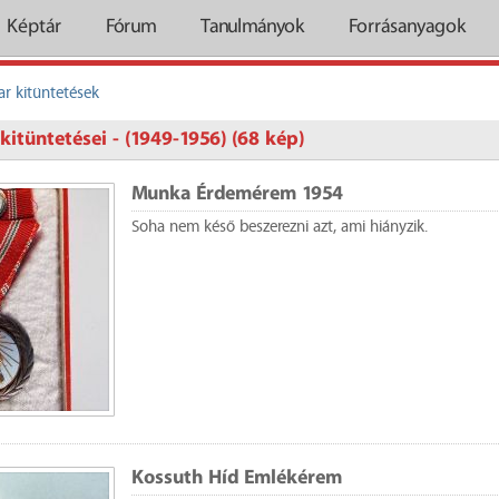
Képtár
Fórum
Tanulmányok
Forrásanyagok
r kitüntetések
kitüntetései - (1949-1956) (68 kép)
Munka Érdemérem 1954
Soha nem késő beszerezni azt, ami hiányzik.
Kossuth Híd Emlékérem