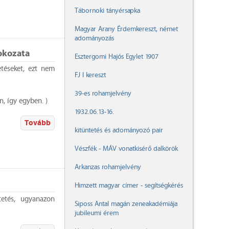
Tábornoki tányérsapka
Magyar Arany Érdemkereszt, német
adományozás
okozata
Esztergomi Hajós Egylet 1907
téseket, ezt nem
FJ I kereszt
39-es rohamjelvény
, így egyben. )
1932.06.13-16.
Tovább
kitüntetés és adományozó pair
Vészfék - MÁV vonatkisérő dalkörök
Arkanzas rohamjelvény
Himzett magyar címer - segítségkérés
tetés, ugyanazon
Siposs Antal magán zeneakadémiája
jubileumi érem