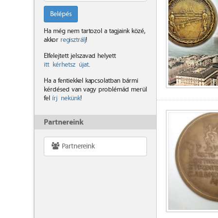
Belépés
Ha még nem tartozol a tagjaink közé,
akkor
regisztrálj
!
Elfelejtett jelszavad helyett
itt kérhetsz újat
.
Ha a fentiekkel kapcsolatban bármi
kérdésed van vagy problémád merül
fel
írj nekünk
!
Partnereink
Partnereink