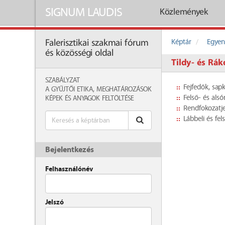
SIGNUM LAUDIS
Közlemények
Képtár
Egyen
Falerisztikai szakmai fórum
és közösségi oldal
Tildy- és Rák
SZABÁLYZAT
Fejfedők, sap
A GYŰJTŐI ETIKA, MEGHATÁROZÁSOK
Felső- és als
KÉPEK ÉS ANYAGOK FELTÖLTÉSE
Rendfokozatje
Lábbeli és fel
Bejelentkezés
Felhasználónév
Jelszó