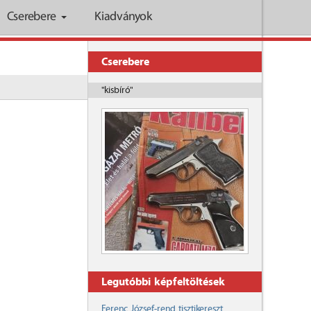
Cserebere
Kiadványok
Cserebere
"kisbíró"
Legutóbbi képfeltöltések
Ferenc József-rend tisztikereszt