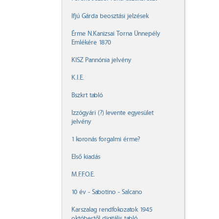
Ifjú Gárda beosztási jelzések
Érme N.Kanizsai Torna Ünnepély
Emlékére 1870
KISZ Pannónia jelvény
K.I.E.
Bszkrt tabló
Izzógyári (?) levente egyesület
jelvény
1 koronás forgalmi érme?
Első kiadás
M.F.F.O.E.
10 év - Sabotino - Salcano
Karszalag rendfokozatok 1945
októbertől digitális tabló