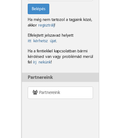
Belépés
Ha még nem tartozol a tagjaink közé,
akkor
regisztrálj
!
Elfelejtett jelszavad helyett
itt kérhetsz újat
.
Ha a fentiekkel kapcsolatban bármi
kérdésed van vagy problémád merül
fel
írj nekünk
!
Partnereink
Partnereink