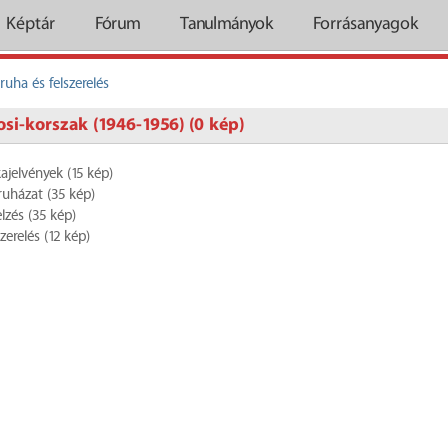
Képtár
Fórum
Tanulmányok
Forrásanyagok
ruha és felszerelés
osi-korszak (1946-1956) (0 kép)
kajelvények (15 kép)
óruházat (35 kép)
lzés (35 kép)
szerelés (12 kép)