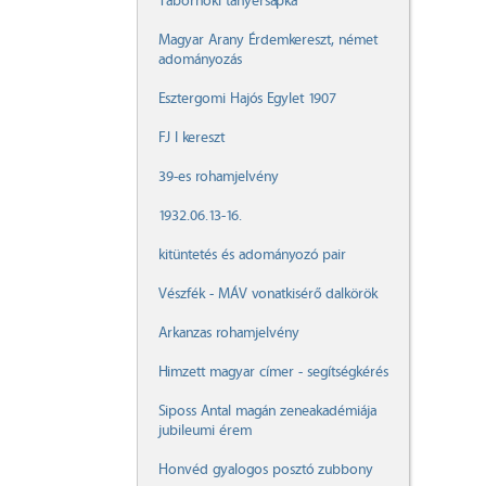
Tábornoki tányérsapka
Magyar Arany Érdemkereszt, német
adományozás
Esztergomi Hajós Egylet 1907
FJ I kereszt
39-es rohamjelvény
1932.06.13-16.
kitüntetés és adományozó pair
Vészfék - MÁV vonatkisérő dalkörök
Arkanzas rohamjelvény
Himzett magyar címer - segítségkérés
Siposs Antal magán zeneakadémiája
jubileumi érem
Honvéd gyalogos posztó zubbony