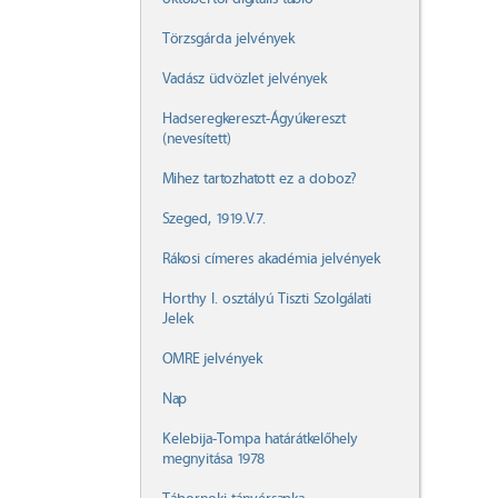
Törzsgárda jelvények
Vadász üdvözlet jelvények
Hadseregkereszt-Ágyúkereszt
(nevesített)
Mihez tartozhatott ez a doboz?
Szeged, 1919.V.7.
Rákosi címeres akadémia jelvények
Horthy I. osztályú Tiszti Szolgálati
Jelek
OMRE jelvények
Nap
Kelebija-Tompa határátkelőhely
megnyitása 1978