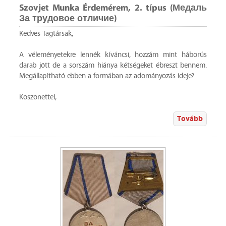
Szovjet Munka Érdemérem, 2. típus (Медаль
За трудовое отличие)
Kedves Tagtársak,
A véleményetekre lennék kíváncsi, hozzám mint háborús
darab jött de a sorszám hiánya kétségeket ébreszt bennem.
Megállapítható ebben a formában az adományozás ideje?
Köszönettel,
Tovább