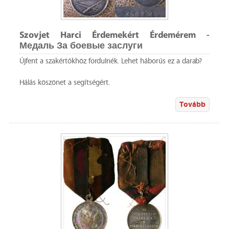
Szovjet Harci Érdemekért Érdemérem -
Медаль За боевые заслуги
Újfent a szakértőkhöz fordulnék. Lehet háborús ez a darab?
Hálás köszönet a segítségért.
Tovább