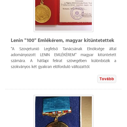
Lenin "100" Emlékérem, magyar kitüntetettek
"A Szovjetunió Legfelső Tanácsának Elnöksége által
adományozott LENIN EMLÉKÉREM" magyar kitüntetett
számára. A hátlapi felirat szövegében különbözik a
szokványos két gyakran előforduló változattól.
Tovább