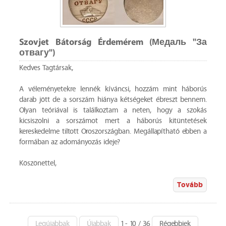
Szovjet Bátorság Érdemérem (Медаль "За
отвагу")
Kedves Tagtársak,
A véleményetekre lennék kíváncsi, hozzám mint háborús
darab jött de a sorszám hiánya kétségeket ébreszt bennem.
Olyan teóriával is találkoztam a neten, hogy a szokás
kicsiszolni a sorszámot mert a háborús kitüntetések
kereskedelme tiltott Oroszországban. Megállapítható ebben a
formában az adományozás ideje?
Köszönettel,
Tovább
Legújabbak
Újabbak
1 - 10 / 36
Régebbiek