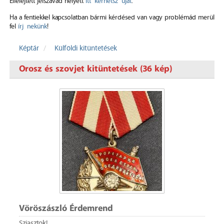
Elfelejtett jelszavad helyett
itt kérhetsz újat
.
Ha a fentiekkel kapcsolatban bármi kérdésed van vagy problémád merül
fel
írj nekünk
!
Képtár
Külföldi kitüntetések
Orosz és szovjet kitüntetések (36 kép)
Vöröszászló Érdemrend
Sziasztok!