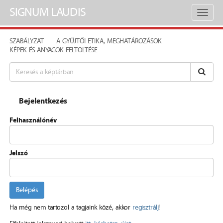
SIGNUM LAUDIS
Toggl
naviga
SZABÁLYZAT
A GYŰJTŐI ETIKA, MEGHATÁROZÁSOK
KÉPEK ÉS ANYAGOK FELTÖLTÉSE
Bejelentkezés
Felhasználónév
Jelszó
Belépés
Ha még nem tartozol a tagjaink közé, akkor
regisztrálj
!