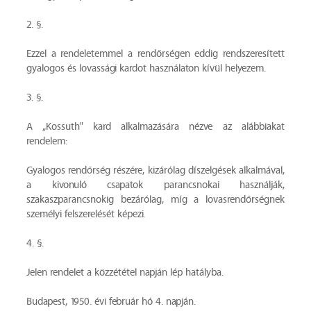
2. §.
Ezzel a rendeletemmel a rendőrségen eddig rendszeresített
gyalogos és lovassági kardot használaton kívül helyezem.
3. §.
A „Kossuth" kard alkalmazására nézve az alábbiakat
rendelem:
Gyalogos rendőrség részére, kizárólag díszelgések alkalmával,
a kivonuló csapatok parancsnokai használják,
szakaszparancsnokig bezárólag, míg a lovasrendőrségnek
személyi felszerelését képezi.
4. §.
Jelen rendelet a közzététel napján lép hatályba.
Budapest, 1950. évi február hó 4. napján.