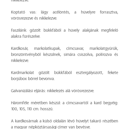
nikkelezve.
Koptató vas: lágy acélöntés, a hüvelyre forrasztva,
vörösrezezve és nikkelezve.
Faszilánk: gőzölt bükkfából a hüvely alakjának megfelelő
alakra fürészelve.
Kardkosár, markolatkupak, címcsavar, markolatgyűrűk,
bronzöntvényből készülnek, simára csiszolva, polírozva és
nikkelezve.
Kardmarkolat gőzölt bükkfából esztergályozott, fekete
borjúbox bőrrel bevonva.
Galvanizálási eljárás: nikkelezés alá vörösrezezve.
Háromféle méretben készül: a címcsavartól a kard begyéig:
100, 105, 110 cm. hosszú.
A kardkosárnak a külső oldalán lévő hüvelyt takaró részében
a magyar népköztársasági címer van bevésve.