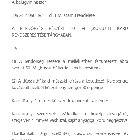
A belügyminiszter
195.241/1950. IV/1—d. B. M. számú rendelete
A RENDŐRSÉG RÉSZÉRE 50. M. „KOSSUTH" KARD
RENDSZERESÍTÉSE TÁRGYÁBAN.
1.§
(1) A rendőrség részére a mellékletben feltűntetett ábra
szerint 50. M. „Kossuth" kardot rendszeresítem.
(2) A „Kossuth" kard műszaki leírása a következő: Kardpenge:
kovácsolt acélból készült enyhén görbülő penge.
Kardhüvely: 1 mm-es kétszer dekapirozott vaslemez.
Kardhüvely szerelései: szájkarika: a hüvely anyagából,
szegélyén 4 mm-es vashuzal, saját anyaggal körülheggesztve.
Hordkarikák: lágy acélöntés, csiszolva, vörösrezezve és