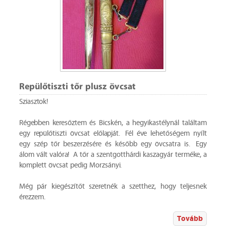
Repülőtiszti tőr plusz övcsat
Sziasztok!
Régebben keresőztem és Bicskén, a hegyikastélynál találtam
egy repülőtiszti övcsat előlapját. Fél éve lehetőségem nyílt
egy szép tőr beszerzésére és később egy övcsatra is. Egy
álom vált valóra! A tőr a szentgotthárdi kaszagyár terméke, a
komplett övcsat pedig Morzsányi.
Még pár kiegészítőt szeretnék a szetthez, hogy teljesnek
érezzem.
Tovább