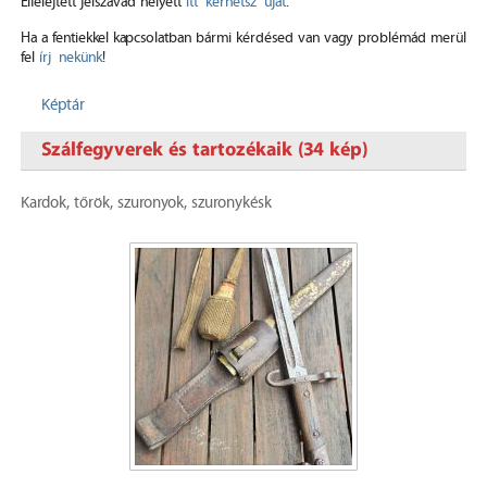
Elfelejtett jelszavad helyett
itt kérhetsz újat
.
Ha a fentiekkel kapcsolatban bármi kérdésed van vagy problémád merül
fel
írj nekünk
!
Képtár
Szálfegyverek és tartozékaik (34 kép)
Kardok, tőrök, szuronyok, szuronykésk