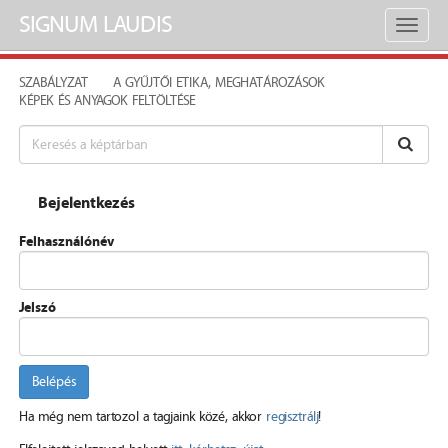
SIGNUM LAUDIS
Toggl
naviga
SZABÁLYZAT
A GYŰJTŐI ETIKA, MEGHATÁROZÁSOK
KÉPEK ÉS ANYAGOK FELTÖLTÉSE
Bejelentkezés
Felhasználónév
Jelszó
Belépés
Ha még nem tartozol a tagjaink közé, akkor
regisztrálj
!