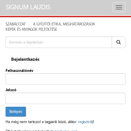
SIGNUM LAUDIS
Toggl
naviga
SZABÁLYZAT
A GYŰJTŐI ETIKA, MEGHATÁROZÁSOK
KÉPEK ÉS ANYAGOK FELTÖLTÉSE
Bejelentkezés
Felhasználónév
Jelszó
Belépés
Ha még nem tartozol a tagjaink közé, akkor
regisztrálj
!