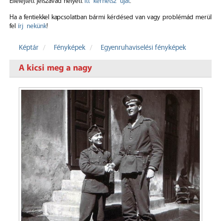
Elfelejtett jelszavad helyett
itt kérhetsz újat
.
Ha a fentiekkel kapcsolatban bármi kérdésed van vagy problémád merül
fel
írj nekünk
!
Képtár
Fényképek
Egyenruhaviselési fényképek
A kicsi meg a nagy