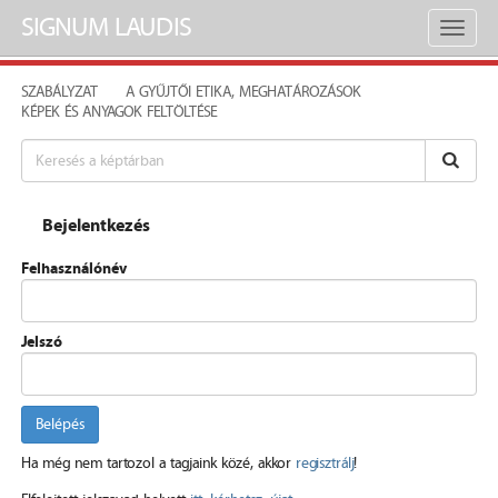
SIGNUM LAUDIS
Toggl
naviga
SZABÁLYZAT
A GYŰJTŐI ETIKA, MEGHATÁROZÁSOK
KÉPEK ÉS ANYAGOK FELTÖLTÉSE
Bejelentkezés
Felhasználónév
Jelszó
Belépés
Ha még nem tartozol a tagjaink közé, akkor
regisztrálj
!