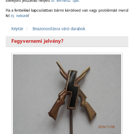
Elfelejtett jelszavad helyett
itt kérhetsz újat
.
Ha a fentiekkel kapcsolatban bármi kérdésed van vagy problémád merül
fel
írj nekünk
!
Képtár
Beazonosításra váró darabok
Fegyvernemi jelvény?