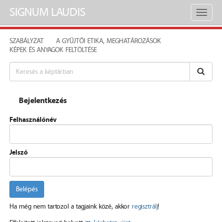
SIGNUM LAUDIS
Toggl
naviga
SZABÁLYZAT
A GYŰJTŐI ETIKA, MEGHATÁROZÁSOK
KÉPEK ÉS ANYAGOK FELTÖLTÉSE
Bejelentkezés
Felhasználónév
Jelszó
Belépés
Ha még nem tartozol a tagjaink közé, akkor
regisztrálj
!