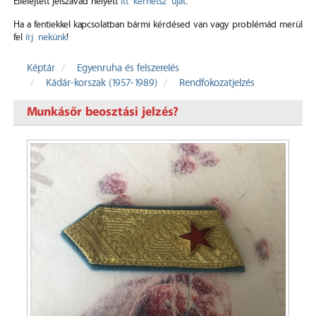
Elfelejtett jelszavad helyett
itt kérhetsz újat
.
Ha a fentiekkel kapcsolatban bármi kérdésed van vagy problémád merül
fel
írj nekünk
!
Képtár
Egyenruha és felszerelés
Kádár-korszak (1957-1989)
Rendfokozatjelzés
Munkásőr beosztási jelzés?