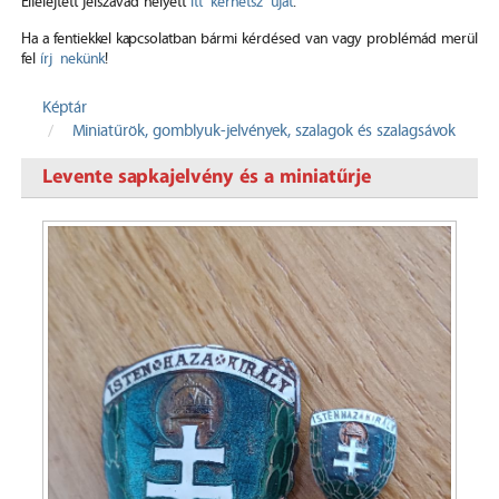
Elfelejtett jelszavad helyett
itt kérhetsz újat
.
Ha a fentiekkel kapcsolatban bármi kérdésed van vagy problémád merül
fel
írj nekünk
!
Képtár
Miniatűrök, gomblyuk-jelvények, szalagok és szalagsávok
Levente sapkajelvény és a miniatűrje