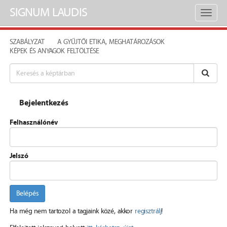
SIGNUM LAUDIS
Toggl
naviga
SZABÁLYZAT
A GYŰJTŐI ETIKA, MEGHATÁROZÁSOK
KÉPEK ÉS ANYAGOK FELTÖLTÉSE
Bejelentkezés
Felhasználónév
Jelszó
Belépés
Ha még nem tartozol a tagjaink közé, akkor
regisztrálj
!