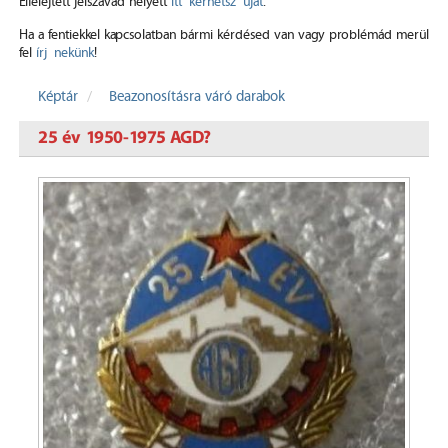
Elfelejtett jelszavad helyett
itt kérhetsz újat
.
Ha a fentiekkel kapcsolatban bármi kérdésed van vagy problémád merül
fel
írj nekünk
!
Képtár
Beazonosításra váró darabok
25 év 1950-1975 AGD?