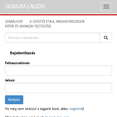
SIGNUM LAUDIS
Toggl
naviga
SZABÁLYZAT
A GYŰJTŐI ETIKA, MEGHATÁROZÁSOK
KÉPEK ÉS ANYAGOK FELTÖLTÉSE
Bejelentkezés
Felhasználónév
Jelszó
Belépés
Ha még nem tartozol a tagjaink közé, akkor
regisztrálj
!