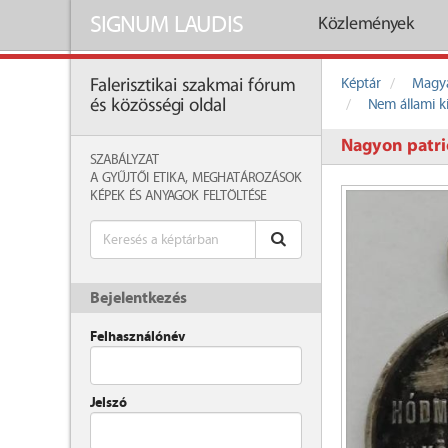
SIGNUM LAUDIS
Közlemények
Képtár
Magya
Falerisztikai szakmai fórum
Nem állami k
és közösségi oldal
Nagyon patri
SZABÁLYZAT
A GYŰJTŐI ETIKA, MEGHATÁROZÁSOK
KÉPEK ÉS ANYAGOK FELTÖLTÉSE
Bejelentkezés
Felhasználónév
Jelszó