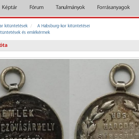
Képtár
Fórum
Tanulmányok
Forrásanyagok
r kitüntetések
A Habsburg-kor kitüntetései
itüntetések és emlékérmek
óta