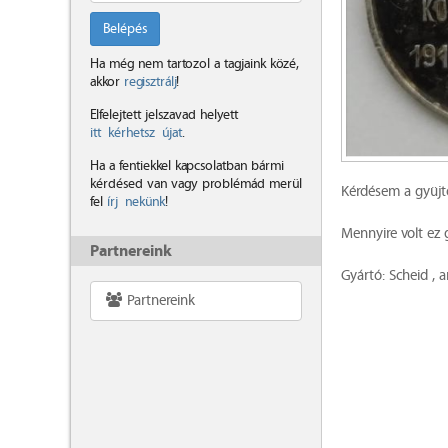
Belépés
Ha még nem tartozol a tagjaink közé,
akkor
regisztrálj
!
Elfelejtett jelszavad helyett
itt kérhetsz újat
.
Ha a fentiekkel kapcsolatban bármi
kérdésed van vagy problémád merül
Kérdésem a gyüjt
fel
írj nekünk
!
Mennyire volt ez g
Partnereink
Gyártó: Scheid , 
Partnereink