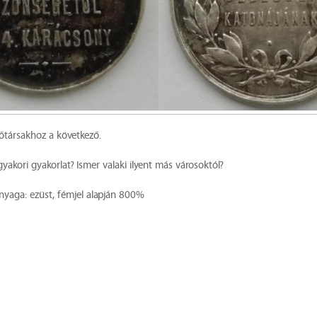
őtársakhoz a következő.
yakori gyakorlat? Ismer valaki ilyent más városoktól?
anyaga: ezüst, fémjel alapján 800%