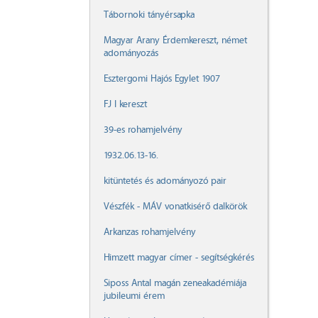
Tábornoki tányérsapka
Magyar Arany Érdemkereszt, német
adományozás
Esztergomi Hajós Egylet 1907
FJ I kereszt
39-es rohamjelvény
1932.06.13-16.
kitüntetés és adományozó pair
Vészfék - MÁV vonatkisérő dalkörök
Arkanzas rohamjelvény
Himzett magyar címer - segítségkérés
Siposs Antal magán zeneakadémiája
jubileumi érem