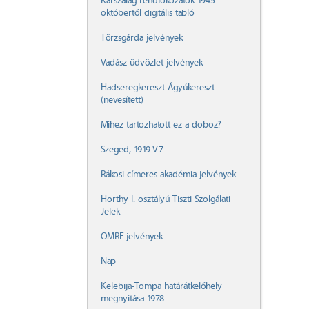
Karszalag rendfokozatok 1945
októbertől digitális tabló
Törzsgárda jelvények
Vadász üdvözlet jelvények
Hadseregkereszt-Ágyúkereszt
(nevesített)
Mihez tartozhatott ez a doboz?
Szeged, 1919.V.7.
Rákosi címeres akadémia jelvények
Horthy I. osztályú Tiszti Szolgálati
Jelek
OMRE jelvények
Nap
Kelebija-Tompa határátkelőhely
megnyitása 1978