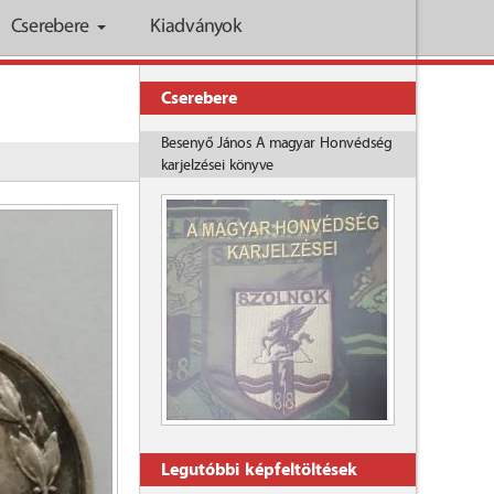
Cserebere
Kiadványok
Cserebere
Besenyő János A magyar Honvédség
karjelzései könyve
Legutóbbi képfeltöltések