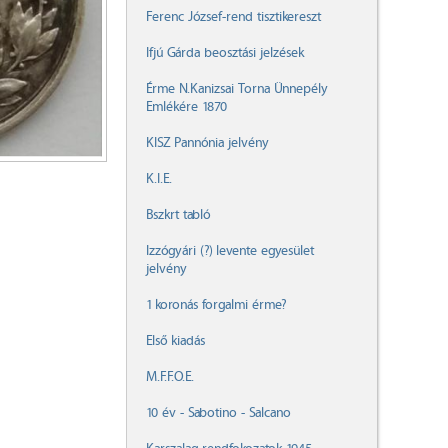
Ferenc József-rend tisztikereszt
Ifjú Gárda beosztási jelzések
Érme N.Kanizsai Torna Ünnepély
Emlékére 1870
KISZ Pannónia jelvény
K.I.E.
Bszkrt tabló
Izzógyári (?) levente egyesület
jelvény
1 koronás forgalmi érme?
Első kiadás
M.F.F.O.E.
10 év - Sabotino - Salcano