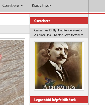
Cserebere
Kiadványok
Cserebere
Császári és Királyi Haditengerészet –
A Chinai Hős – Kántor Géza története
Legutóbbi képfeltöltések