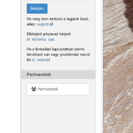
Belépés
Ha még nem tartozol a tagjaink közé,
akkor
regisztrálj
!
Elfelejtett jelszavad helyett
itt kérhetsz újat
.
Ha a fentiekkel kapcsolatban bármi
kérdésed van vagy problémád merül
fel
írj nekünk
!
Partnereink
Partnereink