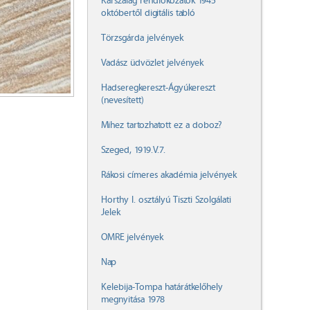
Karszalag rendfokozatok 1945
októbertől digitális tabló
Törzsgárda jelvények
Vadász üdvözlet jelvények
Hadseregkereszt-Ágyúkereszt
(nevesített)
Mihez tartozhatott ez a doboz?
Szeged, 1919.V.7.
Rákosi címeres akadémia jelvények
Horthy I. osztályú Tiszti Szolgálati
Jelek
OMRE jelvények
Nap
Kelebija-Tompa határátkelőhely
megnyitása 1978