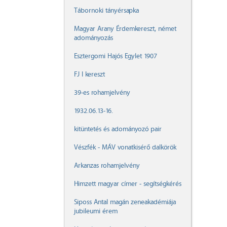
Tábornoki tányérsapka
Magyar Arany Érdemkereszt, német
adományozás
Esztergomi Hajós Egylet 1907
FJ I kereszt
39-es rohamjelvény
1932.06.13-16.
kitüntetés és adományozó pair
Vészfék - MÁV vonatkisérő dalkörök
Arkanzas rohamjelvény
Himzett magyar címer - segítségkérés
Siposs Antal magán zeneakadémiája
jubileumi érem