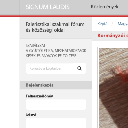
SIGNUM LAUDIS
Közlemények
Képtár
Magya
Falerisztikai szakmai fórum
és közösségi oldal
Kormányzói d
SZABÁLYZAT
A GYŰJTŐI ETIKA, MEGHATÁROZÁSOK
KÉPEK ÉS ANYAGOK FELTÖLTÉSE
Bejelentkezés
Felhasználónév
Jelszó