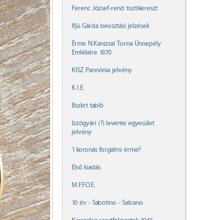
Ferenc József-rend tisztikereszt
Ifjú Gárda beosztási jelzések
Érme N.Kanizsai Torna Ünnepély
Emlékére 1870
KISZ Pannónia jelvény
K.I.E.
Bszkrt tabló
Izzógyári (?) levente egyesület
jelvény
1 koronás forgalmi érme?
Első kiadás
M.F.F.O.E.
10 év - Sabotino - Salcano