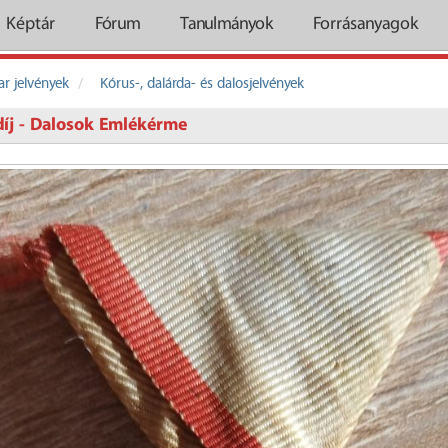
Képtár
Fórum
Tanulmányok
Forrásanyagok
r jelvények
Kórus-, dalárda- és dalosjelvények
íj - Dalosok Emlékérme