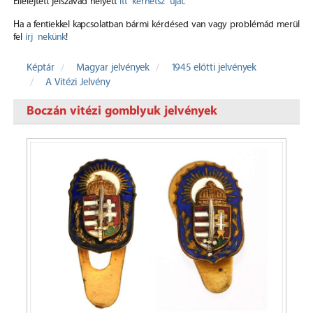
Elfelejtett jelszavad helyett
itt kérhetsz újat
.
Ha a fentiekkel kapcsolatban bármi kérdésed van vagy problémád merül
fel
írj nekünk
!
Képtár
Magyar jelvények
1945 előtti jelvények
A Vitézi Jelvény
Boczán vitézi gomblyuk jelvények