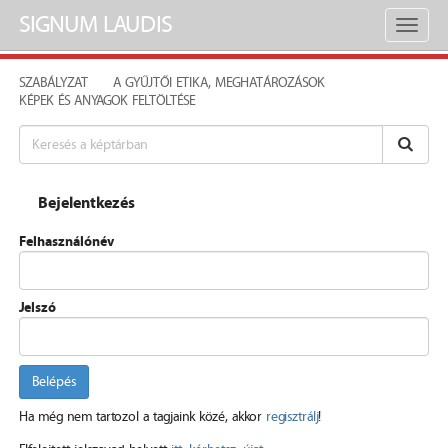
SIGNUM LAUDIS
Toggl
naviga
SZABÁLYZAT
A GYŰJTŐI ETIKA, MEGHATÁROZÁSOK
KÉPEK ÉS ANYAGOK FELTÖLTÉSE
Bejelentkezés
Felhasználónév
Jelszó
Belépés
Ha még nem tartozol a tagjaink közé, akkor
regisztrálj
!