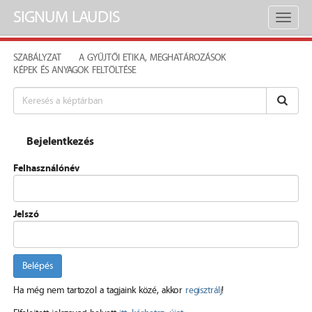
SIGNUM LAUDIS
Toggl
naviga
SZABÁLYZAT
A GYŰJTŐI ETIKA, MEGHATÁROZÁSOK
KÉPEK ÉS ANYAGOK FELTÖLTÉSE
Bejelentkezés
Felhasználónév
Jelszó
Belépés
Ha még nem tartozol a tagjaink közé, akkor
regisztrálj
!