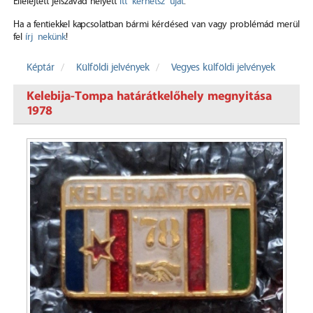
Elfelejtett jelszavad helyett
itt kérhetsz újat
.
Ha a fentiekkel kapcsolatban bármi kérdésed van vagy problémád merül
fel
írj nekünk
!
Képtár
Külföldi jelvények
Vegyes külföldi jelvények
Kelebija-Tompa határátkelőhely megnyitása
1978