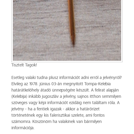
Tisztelt Tagok!
Esetleg valaki tudna plusz információt adni erről a jelvényről?
Elvileg az 1978. június 03-án megnyitott Tompa-Kelebia
határátkelőhely átadó ünnepségére készült. A felirat alapján
(Kelebija) inkább jugoszláv a jelvény, sajnos itthon semmilyen
szöveges vagy képi információt ezidáig nem találtam róla. A
jelvény - ha a fentiek igazak - akkor a határőrizet
történetének egy kis falerisztikai szelete, ami fontos
számomra. Köszönöm ha valakinek van bármilyen
információja.