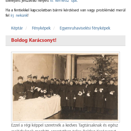
Elfelejtett jelszavad helyett
itt kérhetsz újat
.
Ha a fentiekkel kapcsolatban bármi kérdésed van vagy problémád merül
fel
írj nekünk
!
Képtár
Fényképek
Egyenruhaviselési fényképek
Boldog Karácsonyt!
Ezzel a régi képpel szeretnék a kedves Tagtársaknak és egész