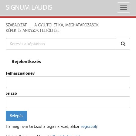
SIGNUM LAUDIS
Toggl
naviga
SZABÁLYZAT
A GYŰJTŐI ETIKA, MEGHATÁROZÁSOK
KÉPEK ÉS ANYAGOK FELTÖLTÉSE
Bejelentkezés
Felhasználónév
Jelszó
Belépés
Ha még nem tartozol a tagjaink közé, akkor
regisztrálj
!