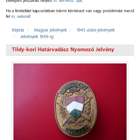
Elfelejtett jelszavad helyett
itt kérhetsz újat
.
Ha a fentiekkel kapcsolatban bármi kérdésed van vagy problémád merül
fel
írj nekünk
!
Képtár
Magyar jelvények
1945 utáni jelvények
Jelvények 1949-ig
Tildy-kori Határvadász Nyomozó Jelvény