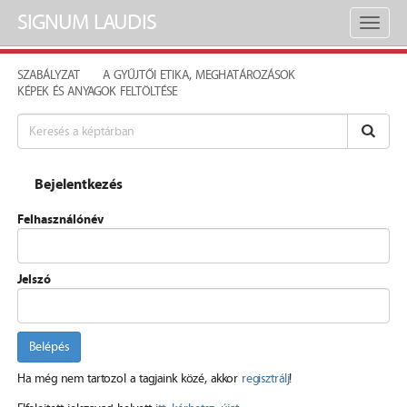
SIGNUM LAUDIS
Toggl
naviga
SZABÁLYZAT
A GYŰJTŐI ETIKA, MEGHATÁROZÁSOK
KÉPEK ÉS ANYAGOK FELTÖLTÉSE
Bejelentkezés
Felhasználónév
Jelszó
Belépés
Ha még nem tartozol a tagjaink közé, akkor
regisztrálj
!