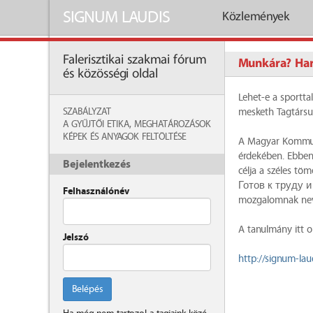
SIGNUM LAUDIS
Közlemények
Falerisztikai szakmai fórum
Munkára? Har
és közösségi oldal
Lehet-e a sportta
SZABÁLYZAT
mesketh Tagtársu
A GYŰJTŐI ETIKA, MEGHATÁROZÁSOK
KÉPEK ÉS ANYAGOK FELTÖLTÉSE
A Magyar Kommunis
érdekében. Ebben
Bejelentkezés
célja a széles t
Готов к труду и
Felhasználónév
mozgalomnak neve
A tanulmány itt o
Jelszó
http://signum-la
Belépés