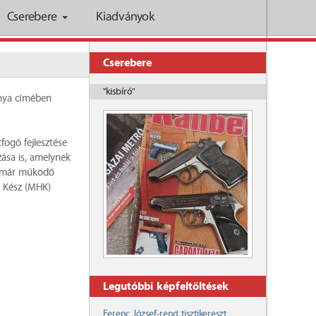
Cserebere
Kiadványok
Cserebere
"kisbíró"
mánya címében
fogó fejlesztése
ása is, amelynek
an már működő
 Kész (MHK)
Legutóbbi képfeltöltések
Ferenc József-rend tisztikereszt