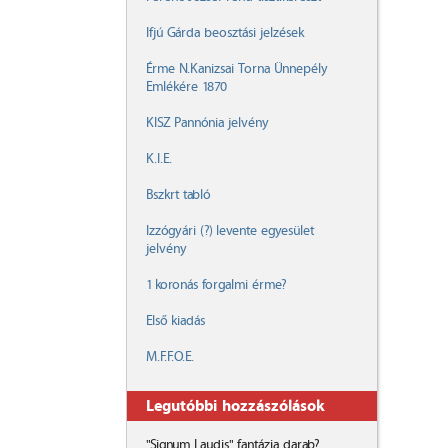
Ifjú Gárda beosztási jelzések
Érme N.Kanizsai Torna Ünnepély
Emlékére 1870
KISZ Pannónia jelvény
K.I.E.
Bszkrt tabló
Izzógyári (?) levente egyesület
jelvény
1 koronás forgalmi érme?
Első kiadás
M.F.F.O.E.
Legutóbbi hozzászólások
"Signum Laudis" fantázia darab?