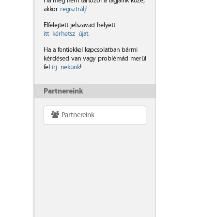
Ha még nem tartozol a tagjaink közé,
akkor
regisztrálj
!
Elfelejtett jelszavad helyett
itt kérhetsz újat
.
Ha a fentiekkel kapcsolatban bármi
kérdésed van vagy problémád merül
fel
írj nekünk
!
Partnereink
Partnereink