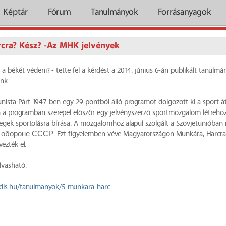
Képtár
Fórum
Tanulmányok
Forrásanyagok
cra? Kész? -Az MHK jelvények
l a békét védeni? - tette fel a kérdést a 2014. június 6-án publikált tanul
nk.
ta Párt 1947-ben egy 29 pontból álló programot dolgozott ki a sport át­
 a programban szerepel először egy jelvényszerző sport­mozgalom létrehoz
ömegek sportolásra bírása. A mozgalomhoz alapul szolgált a Szovjetuniób
 обороне СССР. Ezt figyelemben véve Magyarországon Munkára, Harcra
zték el.
lvasható:
udis.hu/tanulmanyok/5-munkara-harc...