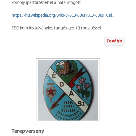
komoly ipartörténettel a háta mögött.
https://hu.wikipedia.org/wiki/V%C3%B6r%C3%B6s_Csil...
13X11mm kis jelvényke, függőleges tű rögzítéssel
Tovább
Terepverseny