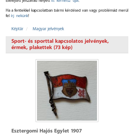
Elfelejtett jelszavad helyett
itt kérhetsz újat
.
Ha a fentiekkel kapcsolatban bármi kérdésed van vagy problémád merül
fel
írj nekünk
!
Képtár
Magyar jelvények
Sport- és sporttal kapcsolatos jelvények,
érmek, plakettek (73 kép)
Esztergomi Hajós Egylet 1907