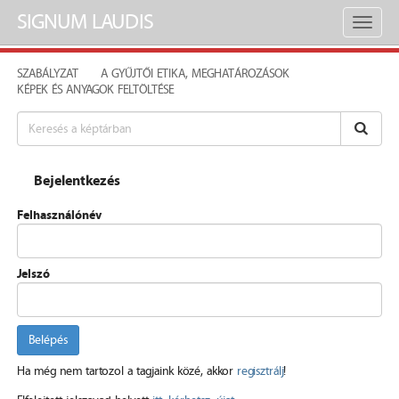
SIGNUM LAUDIS
Toggl
naviga
SZABÁLYZAT
A GYŰJTŐI ETIKA, MEGHATÁROZÁSOK
KÉPEK ÉS ANYAGOK FELTÖLTÉSE
Bejelentkezés
Felhasználónév
Jelszó
Belépés
Ha még nem tartozol a tagjaink közé, akkor
regisztrálj
!