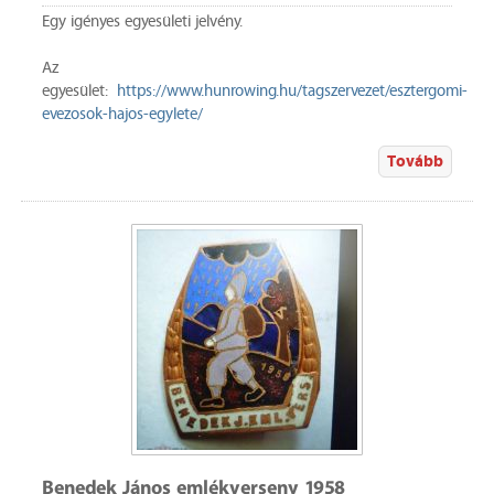
Egy igényes egyesületi jelvény.
Az
egyesület:
https://www.hunrowing.hu/tagszervezet/esztergomi-
evezosok-hajos-egylete/
Tovább
Benedek János emlékverseny 1958