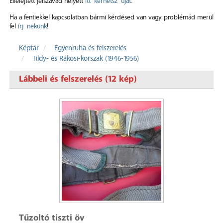
Elfelejtett jelszavad helyett
itt kérhetsz újat
.
Ha a fentiekkel kapcsolatban bármi kérdésed van vagy problémád merül
fel
írj nekünk
!
Képtár
Egyenruha és felszerelés
Tildy- és Rákosi-korszak (1946-1956)
Lábbeli és felszerelés (12 kép)
Tűzoltó tiszti öv