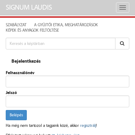
SIGNUM LAUDIS
Toggl
naviga
SZABÁLYZAT
A GYŰJTŐI ETIKA, MEGHATÁROZÁSOK
KÉPEK ÉS ANYAGOK FELTÖLTÉSE
Bejelentkezés
Felhasználónév
Jelszó
Belépés
Ha még nem tartozol a tagjaink közé, akkor
regisztrálj
!