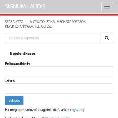
SIGNUM LAUDIS
Toggl
naviga
SZABÁLYZAT
A GYŰJTŐI ETIKA, MEGHATÁROZÁSOK
KÉPEK ÉS ANYAGOK FELTÖLTÉSE
Bejelentkezés
Felhasználónév
Jelszó
Belépés
Ha még nem tartozol a tagjaink közé, akkor
regisztrálj
!