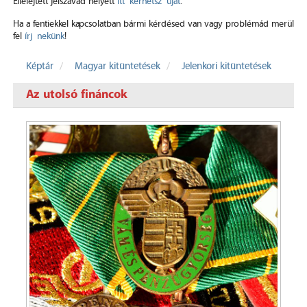
Elfelejtett jelszavad helyett
itt kérhetsz újat
.
Ha a fentiekkel kapcsolatban bármi kérdésed van vagy problémád merül
fel
írj nekünk
!
Képtár
Magyar kitüntetések
Jelenkori kitüntetések
Az utolsó fináncok