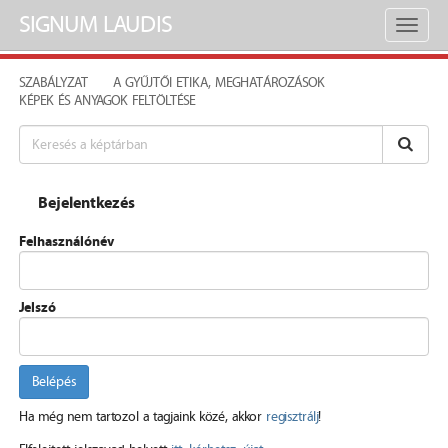
SIGNUM LAUDIS
Toggl
naviga
SZABÁLYZAT
A GYŰJTŐI ETIKA, MEGHATÁROZÁSOK
KÉPEK ÉS ANYAGOK FELTÖLTÉSE
Bejelentkezés
Felhasználónév
Jelszó
Belépés
Ha még nem tartozol a tagjaink közé, akkor
regisztrálj
!