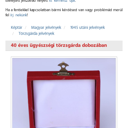
Elfelejtett jelszavad helyett
itt kérhetsz újat
.
Ha a fentiekkel kapcsolatban bármi kérdésed van vagy problémád merül
fel
írj nekünk
!
Képtár
Magyar jelvények
1945 utáni jelvények
Törzsgárda jelvények
40 éves ügyészségi törzsgárda dobozában