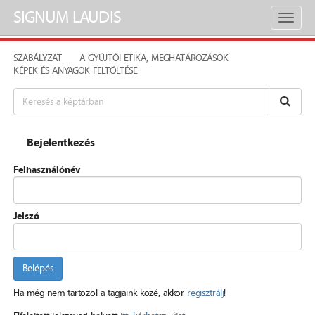
SIGNUM LAUDIS
Toggl
naviga
SZABÁLYZAT
A GYŰJTŐI ETIKA, MEGHATÁROZÁSOK
KÉPEK ÉS ANYAGOK FELTÖLTÉSE
Bejelentkezés
Felhasználónév
Jelszó
Belépés
Ha még nem tartozol a tagjaink közé, akkor
regisztrálj
!