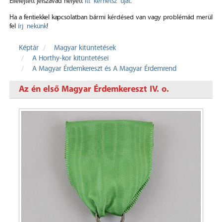
Elfelejtett jelszavad helyett
itt kérhetsz újat
.
Ha a fentiekkel kapcsolatban bármi kérdésed van vagy problémád merül
fel
írj nekünk
!
Képtár
Magyar kitüntetések
A Horthy-kor kitüntetései
A Magyar Érdemkereszt és A Magyar Érdemrend
Az én első Magyar Érdemkereszt IV. o.