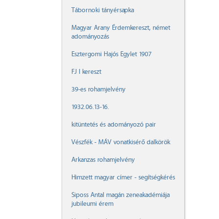
Tábornoki tányérsapka
Magyar Arany Érdemkereszt, német
adományozás
Esztergomi Hajós Egylet 1907
FJ I kereszt
39-es rohamjelvény
1932.06.13-16.
kitüntetés és adományozó pair
Vészfék - MÁV vonatkisérő dalkörök
Arkanzas rohamjelvény
Himzett magyar címer - segítségkérés
Siposs Antal magán zeneakadémiája
jubileumi érem