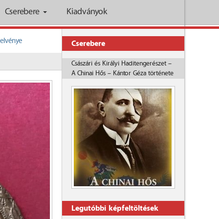
Cserebere
Kiadványok
jelvénye
Cserebere
Császári és Királyi Haditengerészet –
A Chinai Hős – Kántor Géza története
Legutóbbi képfeltöltések