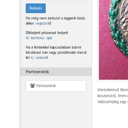
Belépés
Ha még nem tartozol a tagjaink közé,
akkor
regisztrálj
!
Elfelejtett jelszavad helyett
itt kérhetsz újat
.
Ha a fentiekkel kapcsolatban bármi
kérdésed van vagy problémád merül
fel
írj nekünk
!
Partnereink
Partnereink
Vöröskereszt Bro
koszorúról, 1mm-e
Valószínűleg egy 