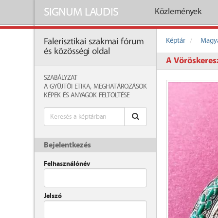
SIGNUM LAUDIS
Közlemények
Képtár
Magya
Falerisztikai szakmai fórum
és közösségi oldal
A Vöröskeres
SZABÁLYZAT
A GYŰJTŐI ETIKA, MEGHATÁROZÁSOK
KÉPEK ÉS ANYAGOK FELTÖLTÉSE
Bejelentkezés
Felhasználónév
Jelszó