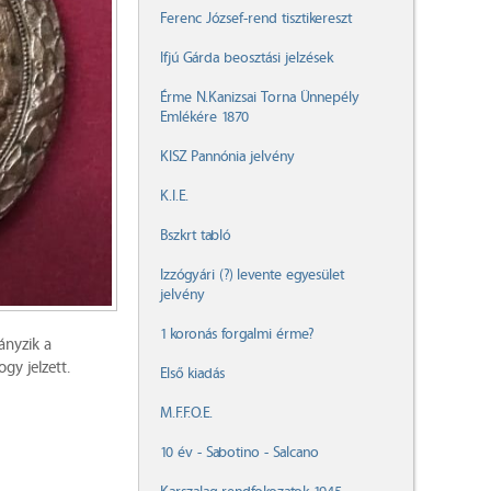
Ferenc József-rend tisztikereszt
Ifjú Gárda beosztási jelzések
Érme N.Kanizsai Torna Ünnepély
Emlékére 1870
KISZ Pannónia jelvény
K.I.E.
Bszkrt tabló
Izzógyári (?) levente egyesület
jelvény
1 koronás forgalmi érme?
ányzik a
gy jelzett.
Első kiadás
M.F.F.O.E.
10 év - Sabotino - Salcano