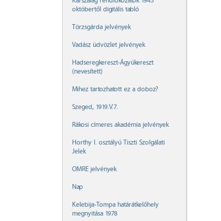
Karszalag rendfokozatok 1945
októbertől digitális tabló
Törzsgárda jelvények
Vadász üdvözlet jelvények
Hadseregkereszt-Ágyúkereszt
(nevesített)
Mihez tartozhatott ez a doboz?
Szeged, 1919.V.7.
Rákosi címeres akadémia jelvények
Horthy I. osztályú Tiszti Szolgálati
Jelek
OMRE jelvények
Nap
Kelebija-Tompa határátkelőhely
megnyitása 1978