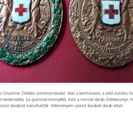
nz Díszérme. Érdekes öntvénymásolat. Más a kontraszem, a zöld zománc hi
l keskenyebb, 3,6 grammal könnyebb, mint a normál darab. Érdekessége, ho
ezüst darabról másolhatták. Véleményem szerint korabeli darab lehet.