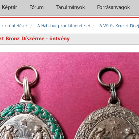
Képtár
Fórum
Tanulmányok
Forrásanyagok
r kitüntetések
A Habsburg-kor kitüntetései
A Vörös Kereszt Dísz
zt Bronz Díszérme - öntvény