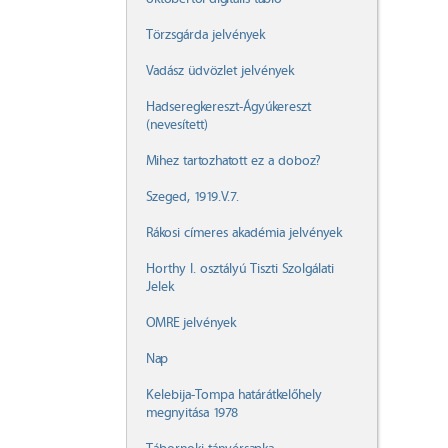
Törzsgárda jelvények
Vadász üdvözlet jelvények
Hadseregkereszt-Ágyúkereszt
(nevesített)
Mihez tartozhatott ez a doboz?
Szeged, 1919.V.7.
Rákosi címeres akadémia jelvények
Horthy I. osztályú Tiszti Szolgálati
Jelek
OMRE jelvények
Nap
Kelebija-Tompa határátkelőhely
megnyitása 1978