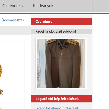
Cserebere
Kiadványok
as Érdemkeresztek
Cserebere
Rákosi hiradós tiszti zubbony!
Legutóbbi képfeltöltések
Ferenc József-rend tisztikereszt