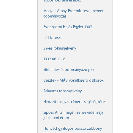
Tábornoki tányérsapka
Magyar Arany Érdemkereszt, német
adományozás
Esztergomi Hajós Egylet 1907
FJ I kereszt
39-es rohamjelvény
1932.06.13-16.
kitüntetés és adományozó pair
Vészfék - MÁV vonatkisérő dalkörök
Arkanzas rohamjelvény
Himzett magyar címer - segítségkérés
Siposs Antal magán zeneakadémiája
jubileumi érem
Honvéd gyalogos posztó zubbony