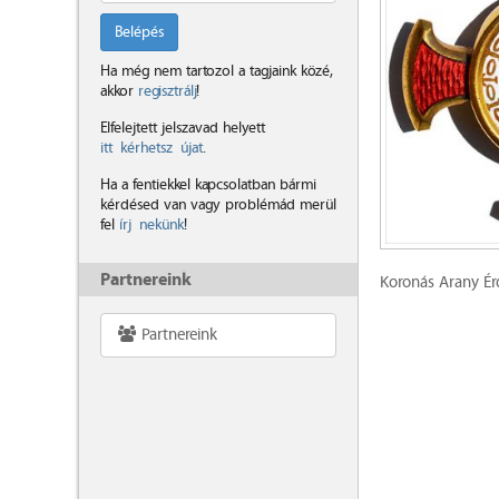
Belépés
Ha még nem tartozol a tagjaink közé,
akkor
regisztrálj
!
Elfelejtett jelszavad helyett
itt kérhetsz újat
.
Ha a fentiekkel kapcsolatban bármi
kérdésed van vagy problémád merül
fel
írj nekünk
!
Partnereink
Koronás Arany Ér
Partnereink