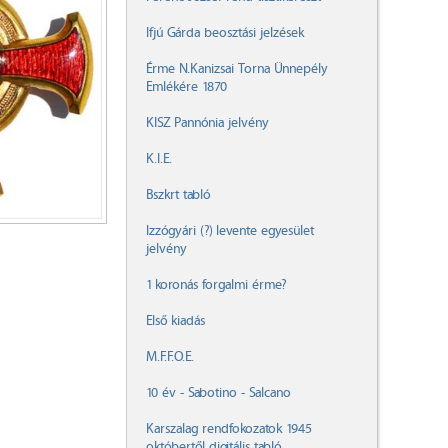
Ifjú Gárda beosztási jelzések
Érme N.Kanizsai Torna Ünnepély
Emlékére 1870
KISZ Pannónia jelvény
K.I.E.
Bszkrt tabló
Izzógyári (?) levente egyesület
jelvény
1 koronás forgalmi érme?
Első kiadás
M.F.F.O.E.
10 év - Sabotino - Salcano
Karszalag rendfokozatok 1945
októbertől digitális tabló