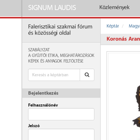
SIGNUM LAUDIS
Közlemények
Képtár
Magya
Falerisztikai szakmai fórum
és közösségi oldal
Koronás Aran
SZABÁLYZAT
A GYŰJTŐI ETIKA, MEGHATÁROZÁSOK
KÉPEK ÉS ANYAGOK FELTÖLTÉSE
Bejelentkezés
Felhasználónév
Jelszó