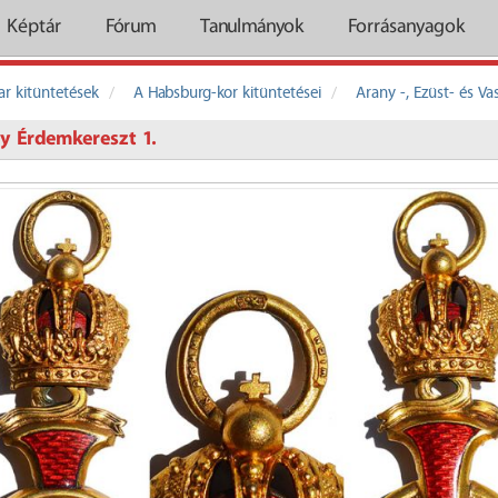
Képtár
Fórum
Tanulmányok
Forrásanyagok
r kitüntetések
A Habsburg-kor kitüntetései
Arany -, Ezüst- és V
y Érdemkereszt 1.