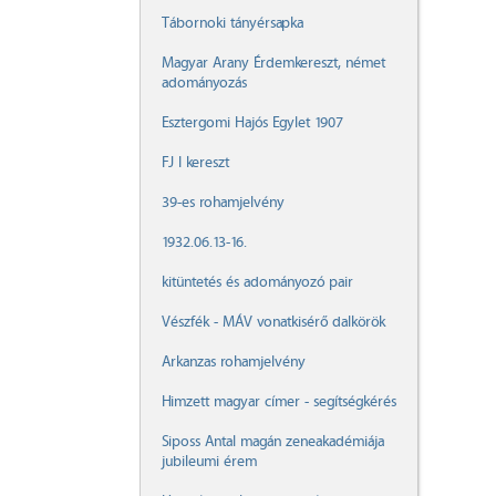
Tábornoki tányérsapka
Magyar Arany Érdemkereszt, német
adományozás
Esztergomi Hajós Egylet 1907
FJ I kereszt
39-es rohamjelvény
1932.06.13-16.
kitüntetés és adományozó pair
Vészfék - MÁV vonatkisérő dalkörök
Arkanzas rohamjelvény
Himzett magyar címer - segítségkérés
Siposs Antal magán zeneakadémiája
jubileumi érem