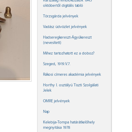
Karszalag rendfokozatok 1945
októbertől digitális tabló
Törzsgárda jelvények
Vadász üdvözlet jelvények
Hadseregkereszt-Ágyúkereszt
(nevesített)
Mihez tartozhatott ez a doboz?
Szeged, 1919.V.7.
Rákosi címeres akadémia jelvények
Horthy I. osztályú Tiszti Szolgálati
Jelek
OMRE jelvények
Nap
Kelebija-Tompa határátkelőhely
megnyitása 1978