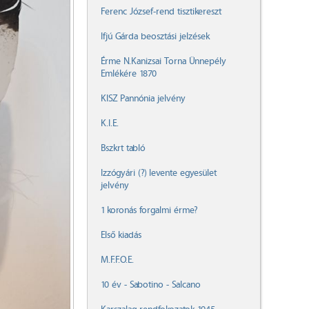
Ferenc József-rend tisztikereszt
Ifjú Gárda beosztási jelzések
Érme N.Kanizsai Torna Ünnepély
Emlékére 1870
KISZ Pannónia jelvény
K.I.E.
Bszkrt tabló
Izzógyári (?) levente egyesület
jelvény
1 koronás forgalmi érme?
Első kiadás
M.F.F.O.E.
10 év - Sabotino - Salcano