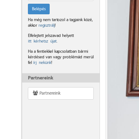
Belépés
Ha még nem tartozol a tagjaink közé,
akkor
regisztrálj
!
Elfelejtett jelszavad helyett
itt kérhetsz újat
.
Ha a fentiekkel kapcsolatban bármi
kérdésed van vagy problémád merül
fel
írj nekünk
!
Partnereink
Partnereink