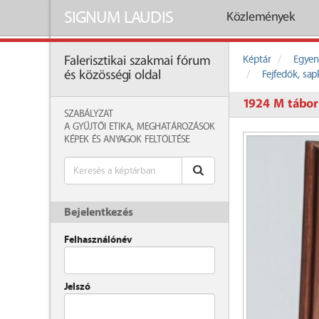
SIGNUM LAUDIS
Közlemények
Képtár
Egyen
Falerisztikai szakmai fórum
Fejfedők, sap
és közösségi oldal
1924 M tábor
SZABÁLYZAT
A GYŰJTŐI ETIKA, MEGHATÁROZÁSOK
KÉPEK ÉS ANYAGOK FELTÖLTÉSE
Bejelentkezés
Felhasználónév
Jelszó