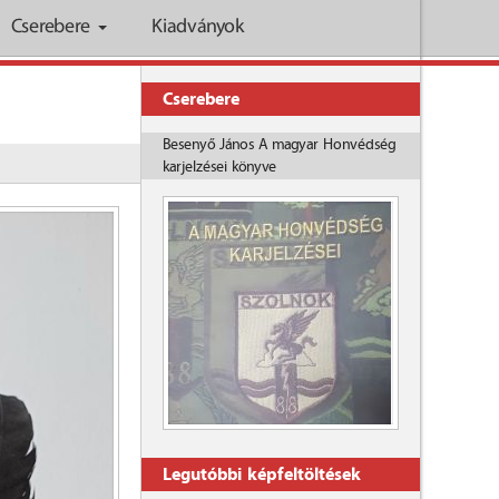
Cserebere
Kiadványok
Cserebere
Besenyő János A magyar Honvédség
karjelzései könyve
Legutóbbi képfeltöltések