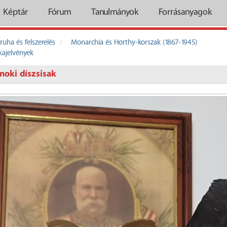
Képtár
Fórum
Tanulmányok
Forrásanyagok
ruha és felszerelés
Monarchia és Horthy-korszak (1867-1945)
kajelvények
noki díszsisak