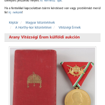
Elfelejtett jelszavad helyett
itt kérhetsz újat
.
Ha a fentiekkel kapcsolatban bármi kérdésed van vagy problémád merül
fel
írj nekünk
!
Képtár
Magyar kitüntetések
A Horthy-kor kitüntetései
Vitézségi Érmek
Arany Vitézségi Érem külföldi aukción