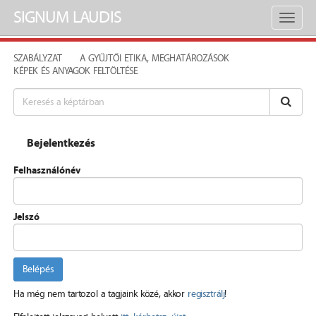
SIGNUM LAUDIS
Toggl
naviga
SZABÁLYZAT
A GYŰJTŐI ETIKA, MEGHATÁROZÁSOK
KÉPEK ÉS ANYAGOK FELTÖLTÉSE
Bejelentkezés
Felhasználónév
Jelszó
Belépés
Ha még nem tartozol a tagjaink közé, akkor
regisztrálj
!