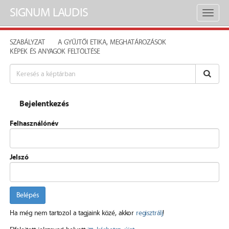
SIGNUM LAUDIS
Toggl
naviga
SZABÁLYZAT
A GYŰJTŐI ETIKA, MEGHATÁROZÁSOK
KÉPEK ÉS ANYAGOK FELTÖLTÉSE
Bejelentkezés
Felhasználónév
Jelszó
Belépés
Ha még nem tartozol a tagjaink közé, akkor
regisztrálj
!