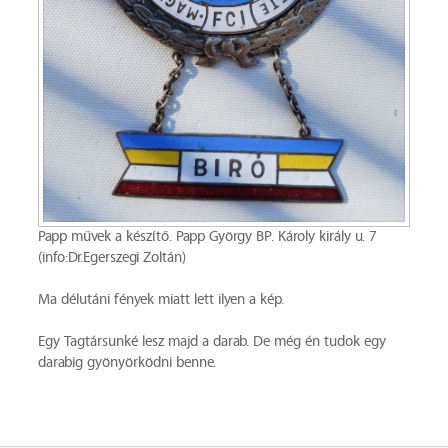
Papp művek a készítő. Papp György BP. Károly király u. 7
(info:Dr.Egerszegi Zoltán)
Ma délutáni fények miatt lett ilyen a kép.
Egy Tagtársunké lesz majd a darab. De még én tudok egy
darabig gyönyörködni benne.