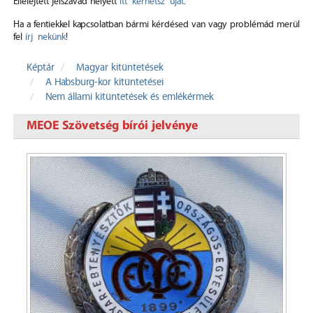
Elfelejtett jelszavad helyett
itt kérhetsz újat
.
Ha a fentiekkel kapcsolatban bármi kérdésed van vagy problémád merül
fel
írj nekünk
!
Képtár
Magyar kitüntetések
A Habsburg-kor kitüntetései
Nem állami kitüntetések és emlékérmek
MEOE Szövetség bírói jelvénye