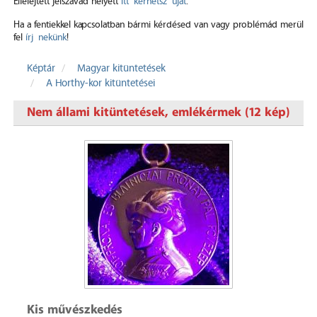
Elfelejtett jelszavad helyett
itt kérhetsz újat
.
Ha a fentiekkel kapcsolatban bármi kérdésed van vagy problémád merül
fel
írj nekünk
!
Képtár
Magyar kitüntetések
A Horthy-kor kitüntetései
Nem állami kitüntetések, emlékérmek (12 kép)
Kis művészkedés