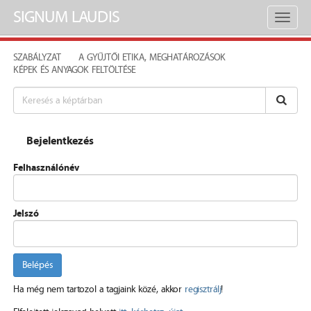
SIGNUM LAUDIS
Toggl
naviga
SZABÁLYZAT
A GYŰJTŐI ETIKA, MEGHATÁROZÁSOK
KÉPEK ÉS ANYAGOK FELTÖLTÉSE
Bejelentkezés
Felhasználónév
Jelszó
Belépés
Ha még nem tartozol a tagjaink közé, akkor
regisztrálj
!