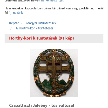
Elfelejtett jelszavad helyett
itt kérhetsz újat
.
Ha a fentiekkel kapcsolatban bármi kérdésed van vagy problémád merül
fel
írj nekünk
!
Képtár
Magyar kitüntetések
A Horthy-kor kitüntetései
Horthy-kori kitüntetések (91 kép)
Csapattiszti Jelvény - tűs változat