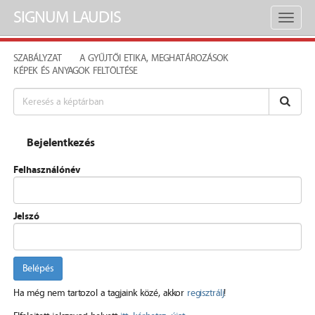
SIGNUM LAUDIS
Toggl
naviga
SZABÁLYZAT
A GYŰJTŐI ETIKA, MEGHATÁROZÁSOK
KÉPEK ÉS ANYAGOK FELTÖLTÉSE
Bejelentkezés
Felhasználónév
Jelszó
Belépés
Ha még nem tartozol a tagjaink közé, akkor
regisztrálj
!