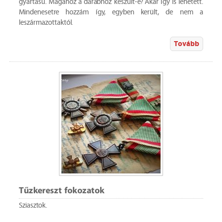
gyártású. Magához a darabhoz készült-e? Akár így is lehetett.
Mindenesetre hozzám így, egyben került, de nem a
leszármazottaktól.
Tovább
Tűzkereszt fokozatok
Sziasztok.