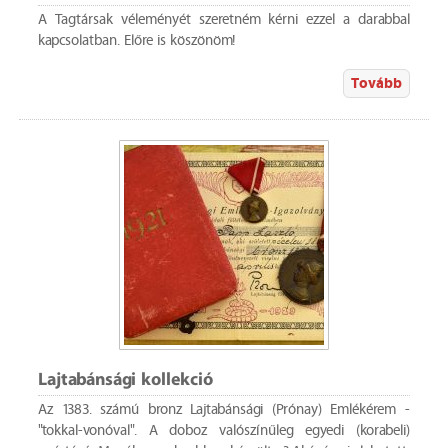
A Tagtársak véleményét szeretném kérni ezzel a darabbal
kapcsolatban. Előre is köszönöm!
Tovább
Lajtabánsági kollekció
Az 1383. számú bronz Lajtabánsági (Prónay) Emlékérem -
"tokkal-vonóval". A doboz valószínűleg egyedi (korabeli)