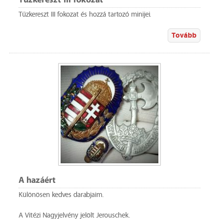
Tűzkereszt III fokozat
Tűzkereszt III fokozat és hozzá tartozó minijei.
Tovább
A hazáért
Különösen kedves darabjaim.
A Vitézi Nagyjelvény jelölt Jerouschek.