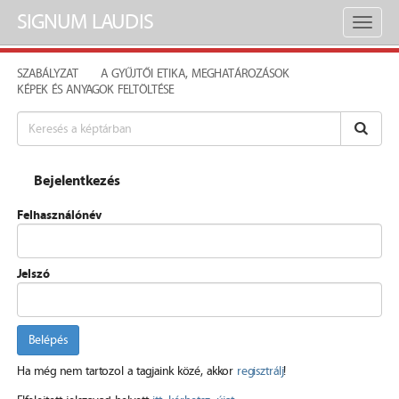
SIGNUM LAUDIS
Toggl
naviga
SZABÁLYZAT
A GYŰJTŐI ETIKA, MEGHATÁROZÁSOK
KÉPEK ÉS ANYAGOK FELTÖLTÉSE
Bejelentkezés
Felhasználónév
Jelszó
Belépés
Ha még nem tartozol a tagjaink közé, akkor
regisztrálj
!