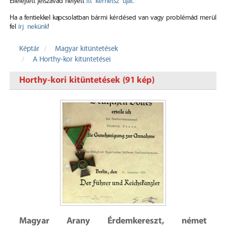
Elfelejtett jelszavad helyett
itt kérhetsz újat
.
Ha a fentiekkel kapcsolatban bármi kérdésed van vagy problémád merül
fel
írj nekünk
!
Képtár
Magyar kitüntetések
A Horthy-kor kitüntetései
Horthy-kori kitüntetések (91 kép)
Magyar Arany Érdemkereszt, német