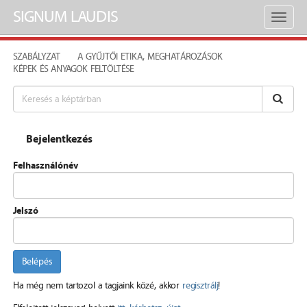
SIGNUM LAUDIS
Toggl
naviga
SZABÁLYZAT
A GYŰJTŐI ETIKA, MEGHATÁROZÁSOK
KÉPEK ÉS ANYAGOK FELTÖLTÉSE
Bejelentkezés
Felhasználónév
Jelszó
Belépés
Ha még nem tartozol a tagjaink közé, akkor
regisztrálj
!