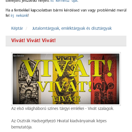
Elfelejtett jelszavad helyett
itt kérhetsz újat
.
Ha a fentiekkel kapcsolatban bármi kérdésed van vagy problémád merül
fel
írj nekünk
!
Képtár
Jutalomtárgyak, emléktárgyak és dísztárgyak
Vivát! Vivát! Vivát!
Az első világháború színes tárgyi emlékei - Vivát szalagok.
Az Osztrák Hadsegélyező Hivatal kiadványainak képes
bemutatója.