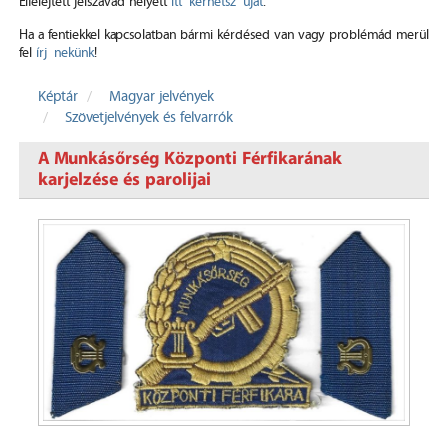
Elfelejtett jelszavad helyett
itt kérhetsz újat
.
Ha a fentiekkel kapcsolatban bármi kérdésed van vagy problémád merül
fel
írj nekünk
!
Képtár
Magyar jelvények
Szövetjelvények és felvarrók
A Munkásőrség Központi Férfikarának
karjelzése és parolijai