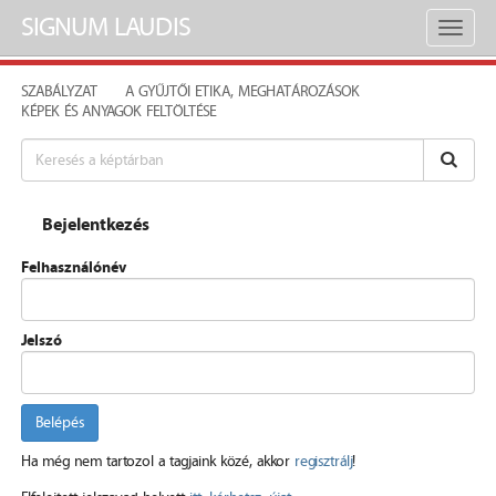
SIGNUM LAUDIS
Toggl
naviga
SZABÁLYZAT
A GYŰJTŐI ETIKA, MEGHATÁROZÁSOK
KÉPEK ÉS ANYAGOK FELTÖLTÉSE
Bejelentkezés
Felhasználónév
Jelszó
Belépés
Ha még nem tartozol a tagjaink közé, akkor
regisztrálj
!