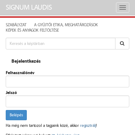
SIGNUM LAUDIS
Toggl
naviga
SZABÁLYZAT
A GYŰJTŐI ETIKA, MEGHATÁROZÁSOK
KÉPEK ÉS ANYAGOK FELTÖLTÉSE
Bejelentkezés
Felhasználónév
Jelszó
Belépés
Ha még nem tartozol a tagjaink közé, akkor
regisztrálj
!