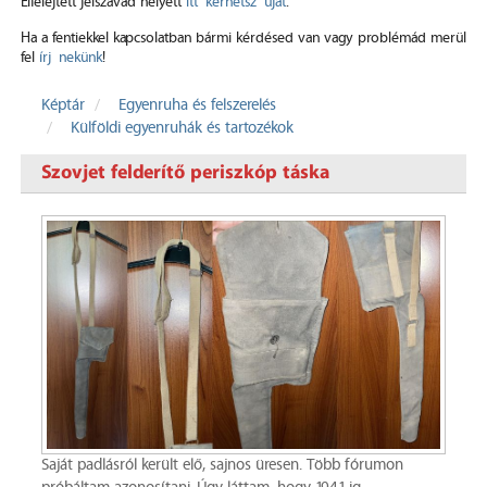
Elfelejtett jelszavad helyett
itt kérhetsz újat
.
Ha a fentiekkel kapcsolatban bármi kérdésed van vagy problémád merül
fel
írj nekünk
!
Képtár
Egyenruha és felszerelés
Külföldi egyenruhák és tartozékok
Szovjet felderítő periszkóp táska
Saját padlásról került elő, sajnos üresen. Több fórumon