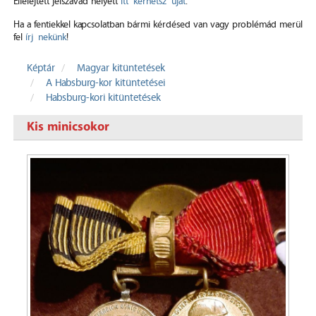
Elfelejtett jelszavad helyett
itt kérhetsz újat
.
Ha a fentiekkel kapcsolatban bármi kérdésed van vagy problémád merül
fel
írj nekünk
!
Képtár
Magyar kitüntetések
A Habsburg-kor kitüntetései
Habsburg-kori kitüntetések
Kis minicsokor