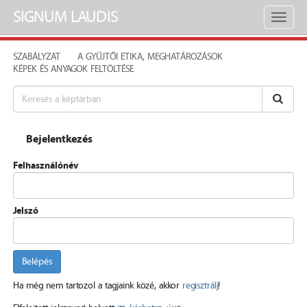
SIGNUM LAUDIS
Toggl
naviga
SZABÁLYZAT
A GYŰJTŐI ETIKA, MEGHATÁROZÁSOK
KÉPEK ÉS ANYAGOK FELTÖLTÉSE
Bejelentkezés
Felhasználónév
Jelszó
Belépés
Ha még nem tartozol a tagjaink közé, akkor
regisztrálj
!