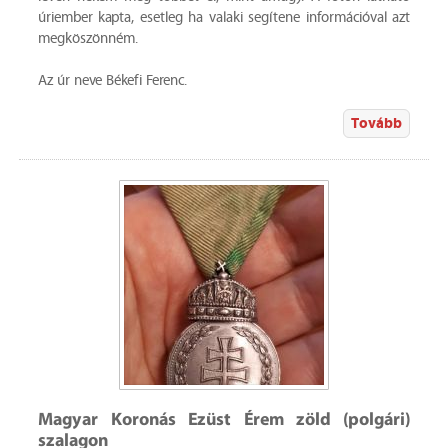
úriember kapta, esetleg ha valaki segítene információval azt
megköszönném.
Az úr neve Békefi Ferenc.
Tovább
Magyar Koronás Ezüst Érem zöld (polgári)
szalagon