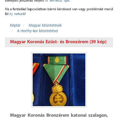
Elfelejtett jelszavad helyett
itt kérhetsz újat
.
Ha a fentiekkel kapcsolatban bármi kérdésed van vagy problémád merül
fel
írj nekünk
!
Képtár
Magyar kitüntetések
A Horthy-kor kitüntetései
Magyar Koronás Ezüst- és Bronzérem (39 kép)
Magyar Koronás Bronzérem katonai szalagon,