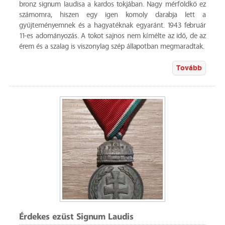
bronz signum laudisa a kardos tokjában. Nagy mérföldkő ez
számomra, hiszen egy igen komoly darabja lett a
gyűjteményemnek és a hagyatéknak egyaránt. 1943 február
11-es adományozás. A tokot sajnos nem kímélte az idő, de az
érem és a szalag is viszonylag szép állapotban megmaradtak.
Tovább
Érdekes ezüst Signum Laudis