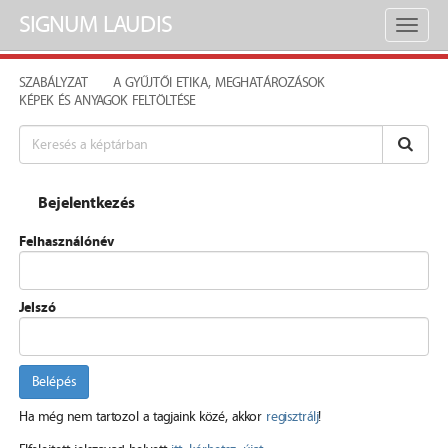
SIGNUM LAUDIS
Toggl
naviga
SZABÁLYZAT
A GYŰJTŐI ETIKA, MEGHATÁROZÁSOK
KÉPEK ÉS ANYAGOK FELTÖLTÉSE
Bejelentkezés
Felhasználónév
Jelszó
Belépés
Ha még nem tartozol a tagjaink közé, akkor
regisztrálj
!