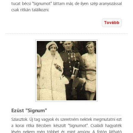
tucat bécsi "Signumot" láttam már, de ilyen szép aranyozással
csak ritkán találkozni.
Tovább
Ezüst "Signum"
Sziasztok. Új tag vagyok és szeretném nektek megmutatni ezt
a korai ritka Bécsben készült "Signumot". Családi hagyaték
lévén nekem még többet ér, mint amúgy. A fotón látható