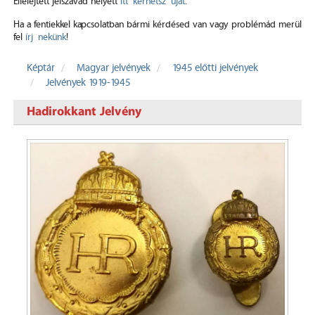
Elfelejtett jelszavad helyett
itt kérhetsz újat
.
Ha a fentiekkel kapcsolatban bármi kérdésed van vagy problémád merül
fel
írj nekünk
!
Képtár
Magyar jelvények
1945 előtti jelvények
Jelvények 1919-1945
Hadirokkant Jelvény