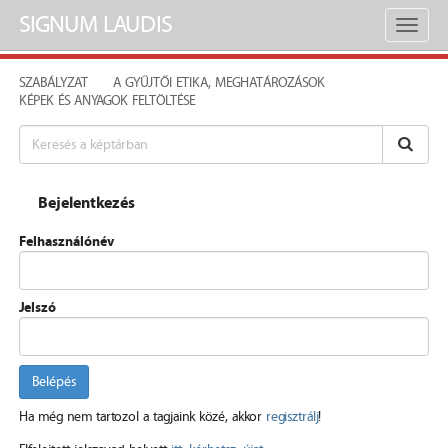
SIGNUM LAUDIS
Toggl
naviga
SZABÁLYZAT
A GYŰJTŐI ETIKA, MEGHATÁROZÁSOK
KÉPEK ÉS ANYAGOK FELTÖLTÉSE
Bejelentkezés
Felhasználónév
Jelszó
Belépés
Ha még nem tartozol a tagjaink közé, akkor
regisztrálj
!