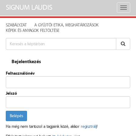
SIGNUM LAUDIS
Toggl
naviga
SZABÁLYZAT
A GYŰJTŐI ETIKA, MEGHATÁROZÁSOK
KÉPEK ÉS ANYAGOK FELTÖLTÉSE
Bejelentkezés
Felhasználónév
Jelszó
Belépés
Ha még nem tartozol a tagjaink közé, akkor
regisztrálj
!