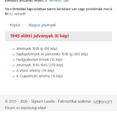
Elfelejtett jelszavad helyett
itt kérhetsz újat
.
Ha a fentiekkel kapcsolatban bármi kérdésed van vagy problémád merül
fel
írj nekünk
!
Képtár
Magyar jelvények
1945 előtti jelvények (0 kép)
Jelvények 1918-ig (89 kép)
Sapkajelvények és patriotika 1918-ig (305 kép)
Hadgyakorlati érmek (35 kép)
Jelvények 1919-1945 (270 kép)
A Vitézi Jelvény (34 kép)
A Csapattiszti Jelvény (15 kép)
© 2013 - 2026 - Signum Laudis - Falerisztikai szakmai
fórum és közösségi oldal