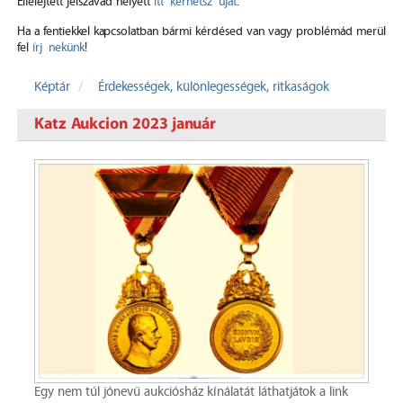
Elfelejtett jelszavad helyett
itt kérhetsz újat
.
Ha a fentiekkel kapcsolatban bármi kérdésed van vagy problémád merül
fel
írj nekünk
!
Képtár
Érdekességek, különlegességek, ritkaságok
Katz Aukcion 2023 január
Egy nem túl jónevű aukciósház kínálatát láthatjátok a link