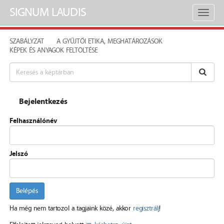
SIGNUM LAUDIS
Toggl
naviga
SZABÁLYZAT
A GYŰJTŐI ETIKA, MEGHATÁROZÁSOK
KÉPEK ÉS ANYAGOK FELTÖLTÉSE
Bejelentkezés
Felhasználónév
Jelszó
Belépés
Ha még nem tartozol a tagjaink közé, akkor
regisztrálj
!